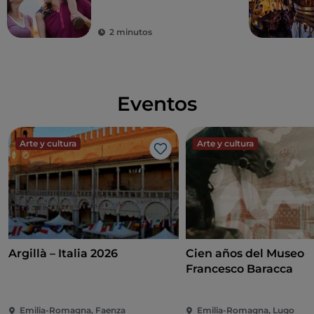
en Emilia Romagna
2 minutos
Eventos
Arte y cultura
Arte y cultura
Me gusta
Argillà – Italia 2026
Cien años del Museo
Francesco Baracca
Emilia-Romagna, Faenza
Emilia-Romagna, Lugo