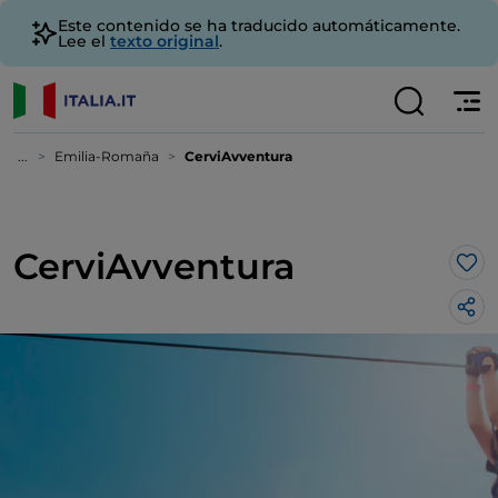
Este contenido se ha traducido automáticamente.
Lee el
texto original
.
...
Emilia-Romaña
CerviAvventura
CerviAvventura
Me 