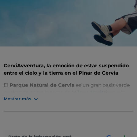
CerviAvventura, la emoción de estar suspendido
entre el cielo y la tierra en el Pinar de Cervia
El
Parque Natural de Cervia
es un gran oasis verde
enclavado entre la costa de
Milano Marittima
y la
Mostrar más
Reserva Natural Salina de Cervia.
Ideal para quienes buscan tranquilidad en un lugar
virgen en contacto con la naturaleza y los animales,
el
Pinar de Cervia
también alberga un
parque de
aventuras
que te dará muchas horas de diversión
entre las ramas de los pinos.
Parte de la información está