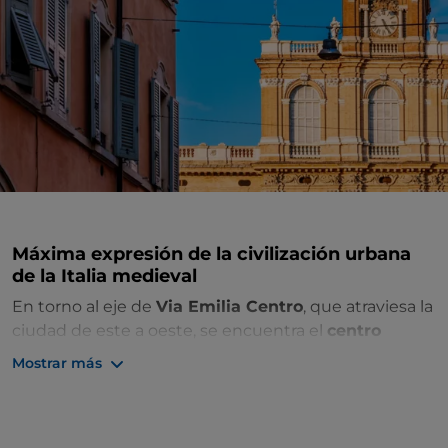
Máxima expresión de la civilización urbana
de la Italia medieval
En torno al eje de
Via Emilia Centro
, que atraviesa la
ciudad de este a oeste, se encuentra el
centro
histórico de Módena
. Comienza tu visita por el
Mostrar más
complejo de la
catedral
de estilo románico, la
torre
Cívica
llamada
Ghirlandina
y la
Piazza Grande
,
reconocidos desde 1997 como Patrimonio de la