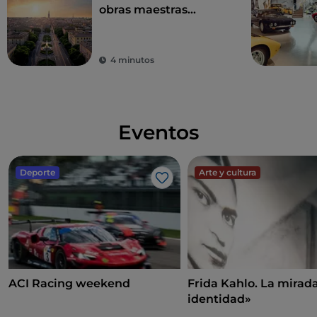
obras maestras
artísticas y
gastronómicas
4 minutos
Eventos
Deporte
Arte y cultura
Me gusta
ACI Racing weekend
Frida Kahlo. La mira
identidad»