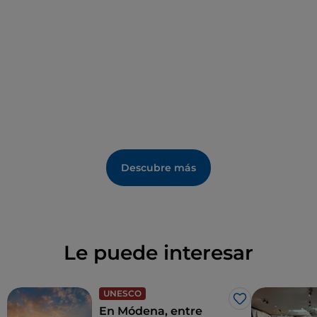
de Via Emilia se abre la arbolada
Piazza Mazzini
, un
antiguo gueto judío, con edificios de estilo
modernista. No hay que perderse el
palacio Ducal
,
considerado por muchos el primer edificio barroco
de Europa.
Descubre más
Le puede interesar
UNESCO
Me gusta
En Módena, entre