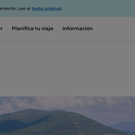
amente. Lee el
texto original
.
r
Planifica tu viaje
Información