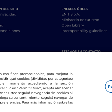
 DEL SITIO
ENLACES ÚTILES
privacidad
ENIT S.p.A.
Ministerio de turismo
ad
Open Library
condiciones
Interoperability guidelines
ESTAMOS EN CONTACTO
les con fines promocionales, para mejorar la
ecidir qué cookies (divididas por categorías)
lquier momento accediendo a la sección
Pe
cer clic en "Permitir todo", acepta almacenar
banner, usted seguirá navegando sin cookies ni
eniega su consentimiento, seguirá navegando
preferencias. Para más información sobre las