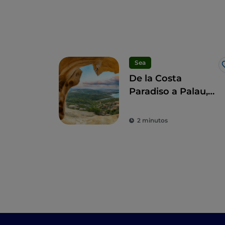
Sea
De la Costa
Paradiso a Palau,
entre playas y
cultura
2 minutos