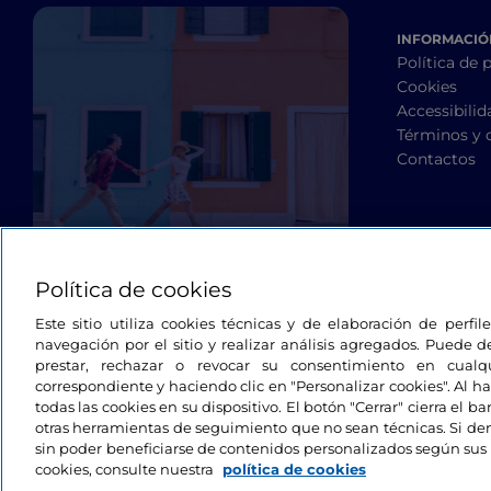
INFORMACIÓN
Política de 
Cookies
Accessibilid
Términos y 
Contactos
Política de cookies
Este sitio utiliza cookies técnicas y de elaboración de perfi
navegación por el sitio y realizar análisis agregados. Puede d
prestar, rechazar o revocar su consentimiento en cua
correspondiente y haciendo clic en "Personalizar cookies". Al ha
todas las cookies en su dispositivo. El botón "Cerrar" cierra el 
otras herramientas de seguimiento que no sean técnicas. Si d
sin poder beneficiarse de contenidos personalizados según sus 
cookies, consulte nuestra
política de cookies