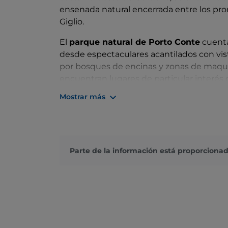
ensenada natural encerrada entre los pro
Giglio.
El
parque natural de Porto Conte
cuenta
desde espectaculares acantilados con vis
por bosques de encinas y zonas de maquis
encuentran lugares de particular interés
cristalinas del Mediterráneo, o la
torre del
Mostrar más
una vista panorámica de toda la bahía.
El promontorio del cabo Caccia, en camb
de las más evocadoras de Europa, mientr
muchos caminos que explorar. Los amant
Parte de la información está proporcionad
muchas especies que descubrir, como la p
escribano soteño y el chochín, además de 
la lechuza.