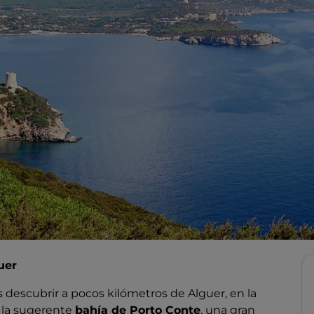
uer
descubrir a pocos kilómetros de Alguer, en la
 la sugerente
bahía de Porto Conte
, una gran