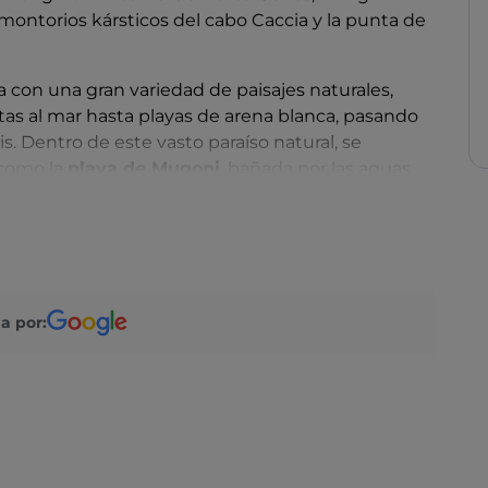
montorios kársticos del cabo Caccia y la punta de
 con una gran variedad de paisajes naturales,
tas al mar hasta playas de arena blanca, pasando
. Dentro de este vasto paraíso natural, se
 como la
playa de Mugoni
, bañada por las aguas
 Porticciolo
, desde donde se puede disfrutar de
io, esconde una maravillosa
cueva calcárea
, una
as que los amantes del
senderismo
encontrarán
es de la
observación de aves
también tendrán
a por:
erdiz moruna, la curruca cabecinegra, el
rapaces como el halcón peregrino, el cernícalo y