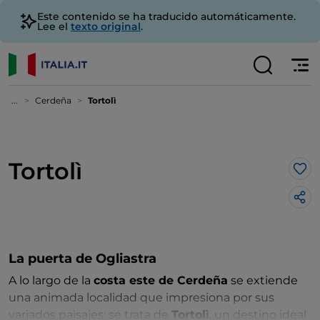
Este contenido se ha traducido automáticamente.
Lee el
texto original
.
...
Cerdeña
Tortolì
Tortolì
Me 
La puerta de Ogliastra
A lo largo de la
costa este de Cerdeña
se extiende
una animada localidad que impresiona por sus
variados paisajes: se trata de
Tortolì
, un destino ideal