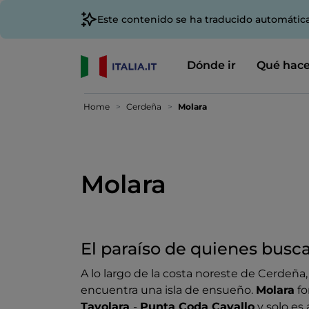
Este contenido se ha traducido automátic
Dónde ir
Qué hace
Home
Cerdeña
Molara
Molara
El paraíso de quienes busc
A lo largo de la costa noreste de Cerdeña,
encuentra una isla de ensueño.
Molara
fo
Tavolara
-
Punta Coda Cavallo
y solo es 