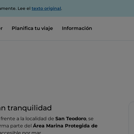
amente. Lee el
texto original
.
r
Planifica tu viaje
Información
an tranquilidad
 frente a la localidad de
San Teodoro
, se
rma parte del
Área Marina Protegida de
accesible por mar.