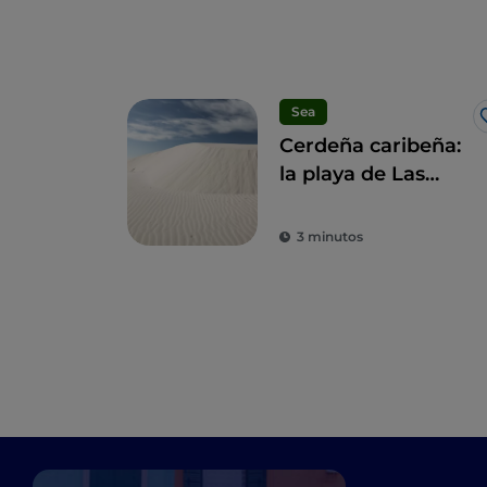
Sea
Cerdeña caribeña:
la playa de Las
Dunas de Porto
Pino
3 minutos