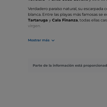
Verdadero paraíso natural, su escarpada co
blanca. Entre las playas más famosas se
Tartaruga
y
Cala Finanza
, todas ellas c
virgen.
La isla es también una importante zona 
Mostrar más
como la gaviota corsa, el cormorán y el 
son ricas en fauna marina, entre peces, m
Se dice que aquí estuvo
exiliado el pap
demuestran los restos medievales de la ig
Parte de la información está proporcionad
ideal para quienes buscan paz y tranquilid
humanos
y ofrece una experiencia única 
haciendo excursiones a pie o en barco para 
unas vistas impresionantes de la costa sa