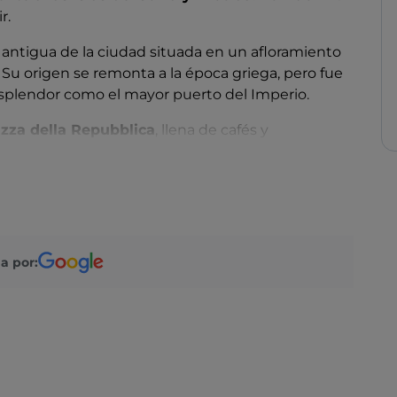
r.
s antigua de la ciudad situada en un afloramiento
. Su origen se remonta a la época griega, pero fue
splendor como el mayor puerto del Imperio.
zza della Repubblica
, llena de cafés y
 San Próculo Mártir y construida sobre un antiguo
no
, llamado así por el emperador que lo mandó
hia. Desde el puerto ya se ven las columnas del
 el antiguo mercado público, o Macellum. Un poco
eatro Flavio
, el tercero más grande de Italia.
a por:
ario de San Genaro
, donde se conserva la piedra
muy lejos se encuentra la
Solfatara
, con su
s y chorros de lodo.