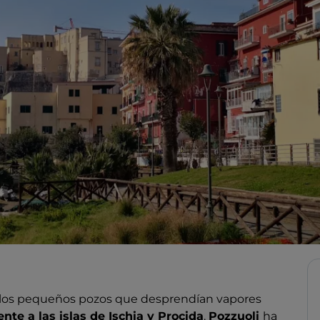
r los pequeños pozos que desprendían vapores
ente a las islas de Ischia y Procida
.
Pozzuoli
ha