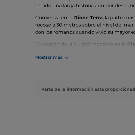
tenido una larga historia aún por descubri
Comienza en el
Rione Terra
, la parte má
rocoso a 30 metros sobre el nivel del mar
con los romanos cuando vivió su mayor e
El corazón de la ciudad moderna es
la
Pia
restaurantes. Visita la
Catedral
dedicada a
Mostrar más
Templo de Augusto. Ve al
Molo Caligolia
construir para conectar la ciudad con Isc
Templo de Serapis
, que en realidad era
más adelante te encontrarás con el
Anfit
Parte de la información está proporcionad
Completa la visita descubriendo el
Santu
sobre la que fue decapitado el santo. No 
actividad volcánica que produce fumarola