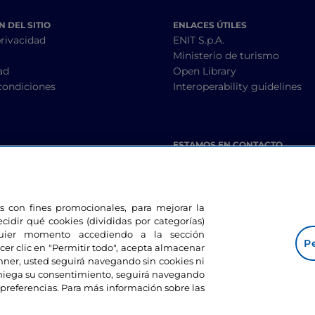
 DEL SITIO
ENLACES ÚTILES
privacidad
ENIT S.p.A.
Ministerio de turismo
ad
Open Library
condiciones
Interoperability guidelines
ESTAMOS EN CONTACTO
les con fines promocionales, para mejorar la
ecidir qué cookies (divididas por categorías)
lquier momento accediendo a la sección
Pe
cer clic en "Permitir todo", acepta almacenar
banner, usted seguirá navegando sin cookies ni
eniega su consentimiento, seguirá navegando
preferencias. Para más información sobre las