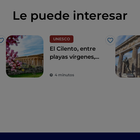
Le puede interesar
UNESCO
Me gusta
Me gusta
El Cilento, entre
playas vírgenes,
naturaleza salvaje y
pueblos
4 minutos
acogedores