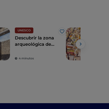
UNESCO
Islas
Me gusta
Descubrir la zona
Pro
arqueológica de
enc
Pompeya,
exp
Herculano, y Torre
tod
4 minutos
3 m
Annunziata