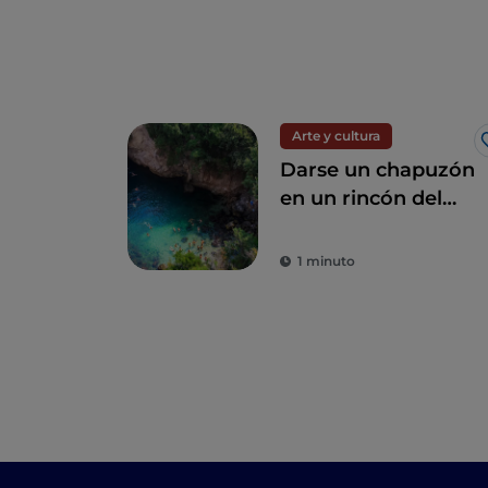
Arte y cultura
Darse un chapuzón
en un rincón del
paraíso: los Baños
de la Reina
1 minuto
Giovanna