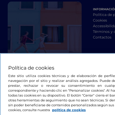
INFORMACIÓN
Política de 
Cookies
Accessibilid
Términos y 
Contactos
Política de cookies
Este sitio utiliza cookies técnicas y de elaboración de perfi
navegación por el sitio y realizar análisis agregados. Puede d
prestar, rechazar o revocar su consentimiento en cua
correspondiente y haciendo clic en "Personalizar cookies". Al ha
todas las cookies en su dispositivo. El botón "Cerrar" cierra el 
otras herramientas de seguimiento que no sean técnicas. Si d
sin poder beneficiarse de contenidos personalizados según sus 
cookies, consulte nuestra
política de cookies