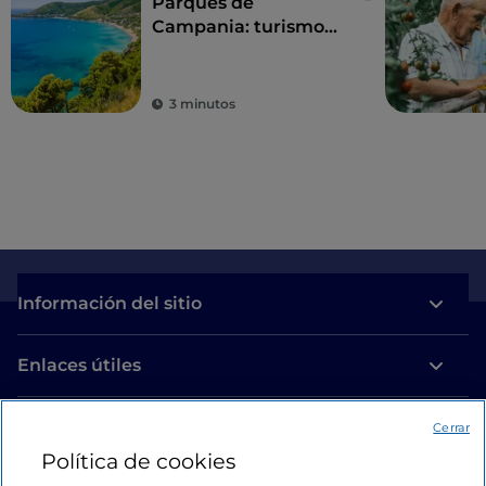
Parques de
Campania: turismo
sostenible en las
zonas protegidas de
la región
3 minutos
Información del sitio
Enlaces útiles
Acceso
Cerrar
Política de cookies
Estamos en contacto