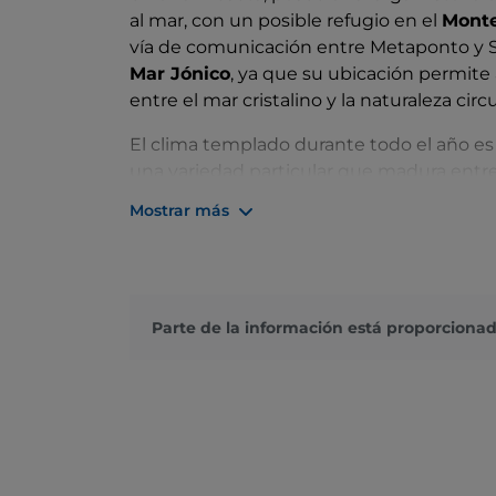
al mar, con un posible refugio en el
Monte
vía de comunicación entre Metaponto y S
Mar Jónico
, ya que su ubicación permite
entre el mar cristalino y la naturaleza cir
El clima templado durante todo el año es i
una variedad particular que madura entre
La curiosa ciudad de Trebisacce se divid
Mostrar más
por una muralla construida en el siglo XVI
Aquí se puede admirar la
Iglesia Matriz 
importantes de la ciudad. De gran interés
se han recuperado artefactos de una necr
Parte de la información está proporcionad
pierda el
Museo Ludovico Noia de Arte y
cultura rural de Trebisacce y a su producci