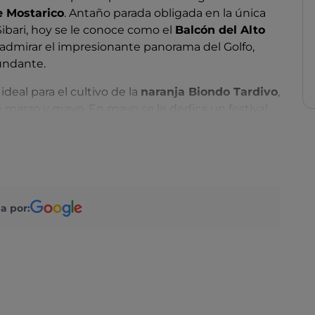
 Mostarico
. Antaño parada obligada en la única
ibari, hoy se le conoce como el
Balcón del Alto
 admirar el impresionante panorama del Golfo,
cundante.
deal para el cultivo de la
naranja Biondo Tardivo
,
 marzo y mayo. En mayo se le dedica un festival.
e en una zona antigua y una nueva, y está rodeada
 para repeler las incursiones sarracenas.
dedicada a San Nicola di Mira
, una de las más
 es el
yacimiento arqueológico
de Broglio: aquí
ópolis helénica y restos micénicos. Tampoco se
a por:
 Cultura del Aceite de Oliva
, dedicado a la
ón de aceite de oliva.