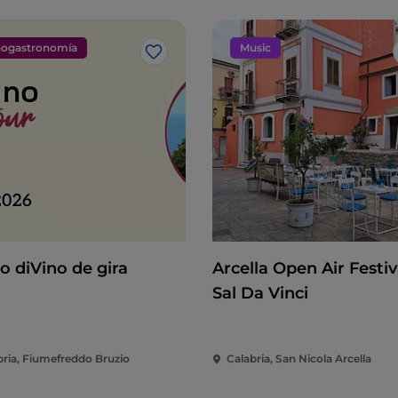
ogastronomía
Music
Me gusta
o diVino de gira
Arcella Open Air Festiva
Sal Da Vinci
bria, Fiumefreddo Bruzio
Calabria, San Nicola Arcella