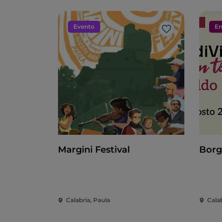
Evento
En
Me gusta
Margini Festival
Borg
Calabria, Paula
Cala