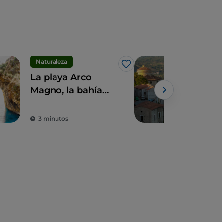
Naturaleza
Espi
Me gusta
La playa Arco
Un i
Magno, la bahía
000
secreta amada por
desc
Eneas
Mon
3 minutos
3 m
Bor