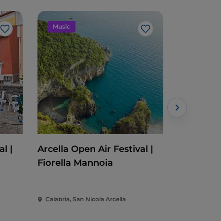
Music
Evento
Me gusta
Me gusta
l |
Arcella Open Air Festival |
Cleto Fes
Fiorella Mannoia
Calabria, San Nicola Arcella
Calabria, C