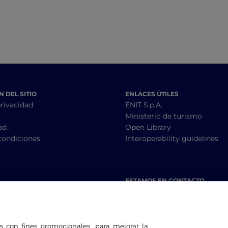
 DEL SITIO
ENLACES ÚTILES
privacidad
ENIT S.p.A.
Ministerio de turismo
ad
Open Library
condiciones
Interoperability guidelines
ESTAMOS EN CONTACTO
les con fines promocionales, para mejorar la