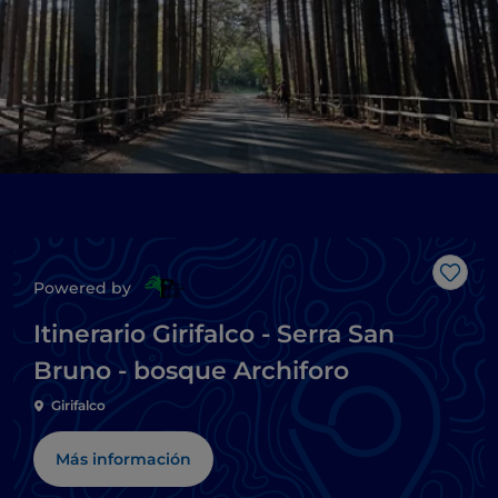
Me g
Powered by
Itinerario Girifalco - Serra San
Bruno - bosque Archiforo
Girifalco
Más información