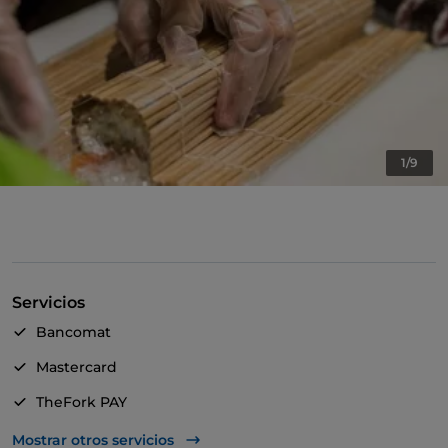
1/9
Servicios
Bancomat
Mastercard
TheFork PAY
UnionPay via TheFork PAY
Mostrar otros servicios