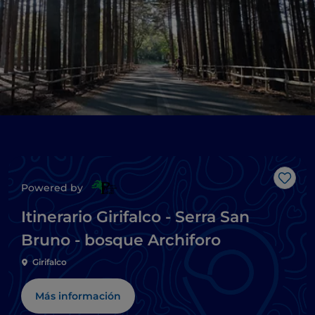
Me g
Powered by
Itinerario Girifalco - Serra San
Bruno - bosque Archiforo
Girifalco
Más información