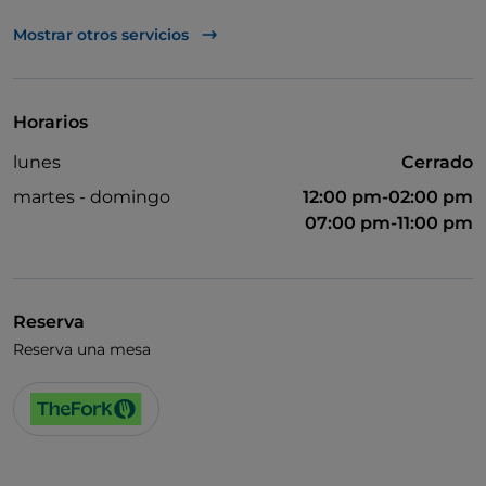
TheFork PAY
Mostrar otros servicios
UnionPay via TheFork PAY
Visa
Horarios
Acceso para inválidos
lunes
Cerrado
Se admiten animales
martes - domingo
12:00 pm-02:00 pm
Se habla inglés
07:00 pm-11:00 pm
Partidos de fútbol
Wi-Fi
Reserva
Reserva una mesa