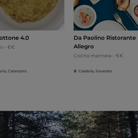
iottone 4.0
Da Paolino Ristorante
Allegro
no - €€
Cocina marinera - €€
bria, Catanzaro
Calabria, Soverato