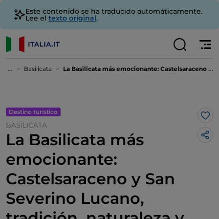
Este contenido se ha traducido automáticamente.
Lee el
texto original
.
...
Basilicata
La Basilicata más emocionante: Castelsaraceno y San Severino Lucano, tradición, naturaleza y adrenalina pura
Destino turístico
Me 
BASILICATA
La Basilicata más
emocionante:
Castelsaraceno y San
Severino Lucano,
tradición, naturaleza y