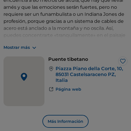
encuentra a 80 metros de altura, que hay que llevar
arnés y que las emociones serán fuertes, pero no
requiere ser un funambulista o un Indiana Jones de
profesión, porque gracias a un sistema de cables de
acero está anclado a la montaña y no oscila. Así,
puedes concentrarte «tranquilamente» en el paisaje
que lo rodea en todas direcciones: la inmensidad de
Mostrar más
la naturaleza, las praderas, los barrancos y el arroyo
que fluye debajo, en el fondo del cañón. Y una vez
Puente tibetano
que llegues al otro lado, para volver deberás tomar
Me 
Piazza Piano della Corte, 10,
un camino que recorre la garganta en dirección
85031 Castelsaraceno PZ,
opuesta.
Italia
Página web
Más Información