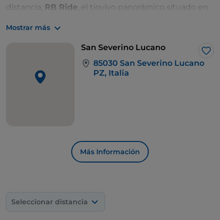
distancia,
RB Ride
, el tiovivo panorámico situado en
un mirador rodeado de bosques, el
bosque
Mostrar más
Magnano
, con 1000 hectáreas de árboles surcadas
por arroyos en una atmósfera de elfos y ninfas
San Severino Lucano
paganas, y finalmente, el
parque de aventuras del
Me 
85030 San Severino Lucano
Pollino
.
PZ, Italia
Más Información
Seleccionar distancia