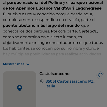
el
parque nacional del Pollino
y el
parque nacional
de los Apeninos Lucanos Val d\'Agri Lagonegrese
.
El pueblo es muy conocido porque desde aquí,
completamente suspendido en el vacío, parte el
puente tibetano más largo del mundo
, que
conecta los dos parques. Por otra parte,
Casteddu
,
como se denomina en dialecto lucano, es
objetivamente un lugar encantador, en el que todos
los habitantes se conocen por su nombre y donde
hay múltiples posibilidades para realizar actividades
al aire libre, en un contacto idílico con la naturaleza.
Mostrar más
Senderismo, escalada, «mountain bike», paseos o
«rafting» a lo largo de los ríos del Pollino: en
Castelsaraceno
Castelsaraceno y en los alrededores nunca te
Me 
85031 Castelsaraceno PZ,
aburres, ya seas adulto o niño. No es casualidad que
Italia
sea una etapa del
Sentiero Italia CAI
: la SI T04, que
durante 15 km lleva de Castelsaraceno a Latronico
pasando por hayedos y pastos, mientras que la etapa
SI T05 conduce al refugio de Conserva. Los