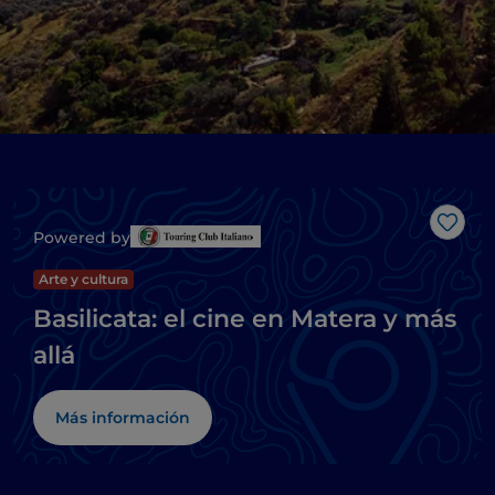
Me g
Powered by
Arte y cultura
Basilicata: el cine en Matera y más
allá
Más información