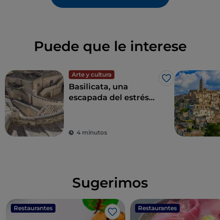
Puede que le interese
Arte y cultura
Me gusta
Basilicata, una
escapada del estrés
diario para
redescubrir la belleza
4 minutos
Sugerimos
Restaurantes
Restaurantes
Me gusta