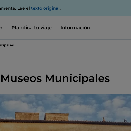
amente. Lee el
texto original
.
r
Planifica tu viaje
Información
icipales
- Museos Municipales