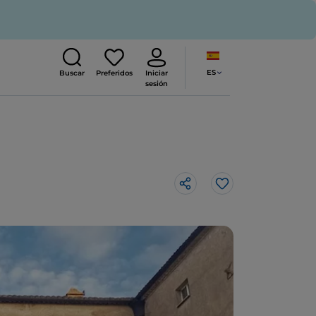
ES
Buscar
Preferidos
Iniciar
sesión
Me gusta