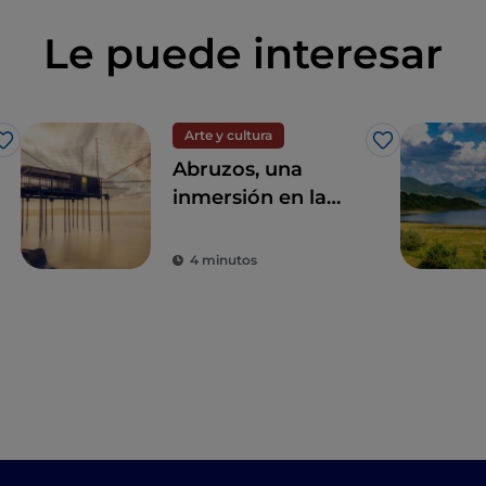
Le puede interesar
Arte y cultura
Me gusta
Me gusta
Abruzos, una
inmersión en la
naturaleza entre el
mar y la montaña
4 minutos