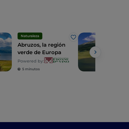
Naturaleza
Lag
Me gusta
Abruzos, la región
Res
verde de Europa
Lag
Cam
Powered by:
sen
5 minutos
2 m
dep