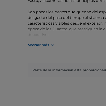
Vasto, Giacomo Caldora, a principios del si
Son pocos los rastros que quedan del aspec
desgaste del paso del tiempo el sistema es
características visibles desde el exterior, 
época de los Durazzo, que atestiguan la e
decorativos.
Mostrar más
En 1496, la propiedad pasó a los Guevara
hacia el mar, antes de que su dominio pasa
Gonzaga, hija del duque de Mantua, empr
después de la muerte de su consorte, los
siglo XVII.
Parte de la información está proporcionad
La época dorada del palacio tuvo lugar dur
propietarios, miembros de la familia Lante
establecieron una pequeña, pero animada c
comenzó a decaer y, durante el siglo XIX,
para diversos usos. A partir de 1970, com