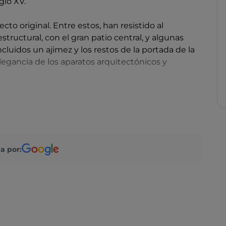
glo XV.
to original. Entre estos, han resistido al
tructural, con el gran patio central, y algunas
incluidos un ajimez y los restos de la portada de la
legancia de los aparatos arquitectónicos y
, que probablemente ampliaron la construcción
ra a los D'Avalos en 1573. La señora Isabella
endió trabajos de consolidación y reconstrucción
 cuales no se completaron hasta principios del
a por:
ante el siglo XVIII, cuando los nuevos
 della Rovere, renovaron las estancias y
orte. Con la invasión francesa, el palacio
 muchas estancias fueron demolidas o utilizadas
enzó un proceso gradual de recuperación.