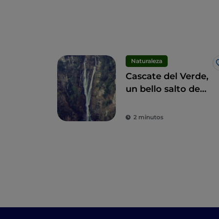
Naturaleza
Cascate del Verde,
un bello salto de
agua en los
Apeninos
2 minutos