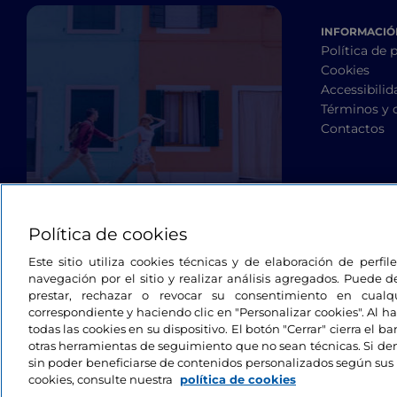
INFORMACIÓN
Política de 
Cookies
Accessibilid
Términos y 
Contactos
Política de cookies
Este sitio utiliza cookies técnicas y de elaboración de perfi
navegación por el sitio y realizar análisis agregados. Puede d
prestar, rechazar o revocar su consentimiento en cua
correspondiente y haciendo clic en "Personalizar cookies". Al ha
todas las cookies en su dispositivo. El botón "Cerrar" cierra el 
otras herramientas de seguimiento que no sean técnicas. Si d
sin poder beneficiarse de contenidos personalizados según sus 
cookies, consulte nuestra
política de cookies