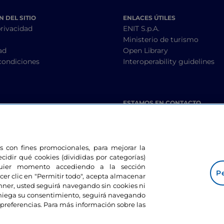
 DEL SITIO
ENLACES ÚTILES
privacidad
ENIT S.p.A.
Ministerio de turismo
ad
Open Library
condiciones
Interoperability guidelines
ESTAMOS EN CONTACTO
les con fines promocionales, para mejorar la
ecidir qué cookies (divididas por categorías)
lquier momento accediendo a la sección
Pe
cer clic en "Permitir todo", acepta almacenar
banner, usted seguirá navegando sin cookies ni
eniega su consentimiento, seguirá navegando
preferencias. Para más información sobre las