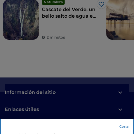
Naturaleza
Me gusta
Cascate del Verde, un
bello salto de agua en
los Apeninos
2 minutos
Información del sitio
Enlaces útiles
Acceso
Cerrar