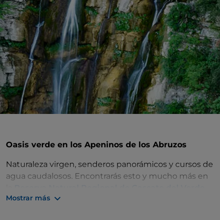
Oasis verde en los Apeninos de los Abruzos
Naturaleza virgen, senderos panorámicos y cursos de
agua caudalosos. Encontrarás esto y mucho más en
la
Reserva Natural Regional de Cascate del Verde
,
Mostrar más
oasis del WWF desde 1997 en la frontera entre
Abruzos y Molise. La zona, de unas 287 hectáreas,