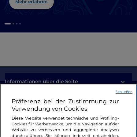
Mehr erfahren
Informationen über die Seite
Schließen
Nützliche Links
Präferenz bei der Zustimmung zur
Verwendung von Cookies
Login
Diese Website verwendet technische und Profiling-
Cookies für Werbezwecke, um die Navigation auf der
Bleiben wir in Kontakt
Website zu verbessern und aggregierte Analysen
durchzuführen. Sie können jederzeit entscheiden,