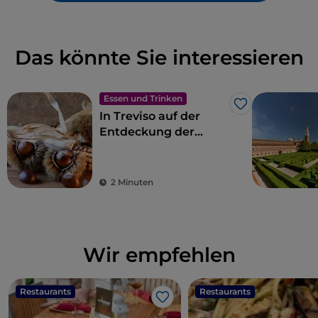
Das könnte Sie interessieren
Essen und Trinken
Like
In Treviso auf der
Entdeckung der
Marroni del
Monfenera IGP
2 Minuten
Wir empfehlen
Restaurants
Restaurants
Like