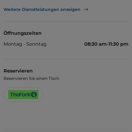
Behindertengerechter Zugang
Weitere Dienstleistungen anzeigen
Haustiere erlaubt
Es wird Englisch gesprochen
Öffnungszeiten
Es wird Französisch gesprochen
Montag - Sonntag
08:30 am-11:30 pm
WLAN
Reservieren
Reservieren Sie einen Tisch