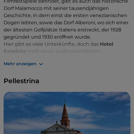
Filmfestspiele befindet, gibt es auch das historische
Dorf Malamocco mit seiner tausendjährigen
Geschichte, in dem einst die ersten venezianischen
Dogen lebten, sowie das Dorf Alberoni, wo sich einer
der ältesten Golfplätze Italiens erstreckt, der 1928
gegründet und 1930 eröffnet wurde.
Hier gibt es viele Unterkünfte, doch das
Hotel
Excelsior
stellt einen
außerordentlichen
Rückzugsort für Filmschauspieler, berühmte Gäste
Mehr anzeigen
und anspruchsvolle Reisende aus aller Welt dar. Eine
außergewöhnliche Oase der Entspannung und
Pellestrina
Ruhe.