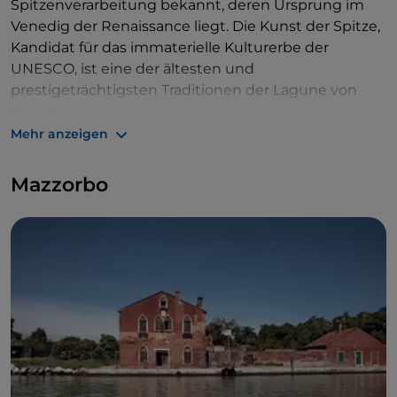
Spitzenverarbeitung bekannt, deren Ursprung im
Venedig der Renaissance liegt. Die Kunst der Spitze,
Kandidat für das immaterielle Kulturerbe der
UNESCO, ist eine der ältesten und
prestigeträchtigsten Traditionen der Lagune von
Venedig.
Mehr anzeigen
Hier gibt es keine Hotels, sondern stilvoll renovierte
Apartments
in den typischen
Häusern von Burano
Mazzorbo
sowie familiengeführte
B&B
.