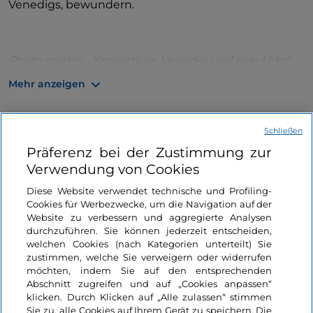
Venedigs, bewundern.
Photo credits: „Konsortium Venedig und sein Lido“
Mehr anzeigen
Das könnte Sie interessieren
Schließen
Präferenz bei der Zustimmung zur
Natur
Verwendung von Cookies
Like
Lagune von Venedig
Diese Website verwendet technische und Profiling-
mit
Cookies für Werbezwecke, um die Navigation auf der
Vogelbeobachtung
Website zu verbessern und aggregierte Analysen
und Angeltourismus
durchzuführen. Sie können jederzeit entscheiden,
welchen Cookies (nach Kategorien unterteilt) Sie
2 Minuten
zustimmen, welche Sie verweigern oder widerrufen
möchten, indem Sie auf den entsprechenden
Abschnitt zugreifen und auf „Cookies anpassen“
klicken. Durch Klicken auf „Alle zulassen“ stimmen
Sie zu, alle Cookies auf Ihrem Gerät zu speichern. Die