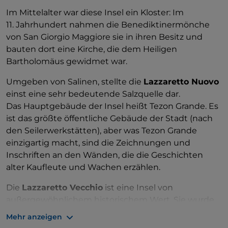
Im Mittelalter war diese Insel ein Kloster: Im
11. Jahrhundert nahmen die Benediktinermönche
von San Giorgio Maggiore sie in ihren Besitz und
bauten dort eine Kirche, die dem Heiligen
Bartholomäus gewidmet war.
Umgeben von Salinen, stellte die
Lazzaretto Nuovo
einst eine sehr bedeutende Salzquelle dar.
Das Hauptgebäude der Insel heißt Tezon Grande. Es
ist das größte öffentliche Gebäude der Stadt (nach
den Seilerwerkstätten), aber was Tezon Grande
einzigartig macht, sind die Zeichnungen und
Inschriften an den Wänden, die die Geschichten
alter Kaufleute und Wachen erzählen.
Die
Lazzaretto Vecchio
ist eine Insel von
außergewöhnlichem historischem Wert. Sie wurde
1423 auf Wunsch des Senats der Serenissima
Mehr anzeigen
gegründet, um ein Krankenhaus für die Behandlung