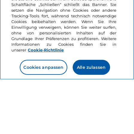
Events
Schaltfläche „Schließen“ schließt das Banner. Sie
setzen die Navigation ohne Cookies oder andere
Tracking-Tools fort, während technisch notwendige
Kunst und Kultur
Kunst und Kultur
Cookies beibehalten werden. Wenn Sie Ihre
Like
Einwilligung verweigern, können Sie weiter surfen,
ohne von personalisierten Inhalten auf der
Grundlage Ihrer Präferenzen zu profitieren. Weitere
Informationen zu Cookies finden Sie in
unserer
Cookie-Richtlinie
Etrusker und Venezianer.
Biennale Arte 2026
Cookies anpassen
Alle zulassen
Gewässer, Kulte und
Heiligtümer
Venetien, Venedig
Veneto, Venezia