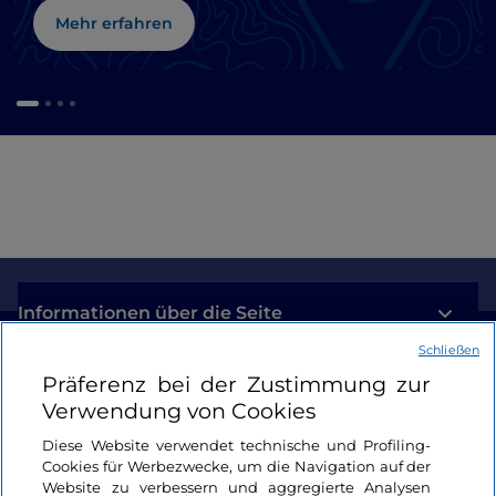
Mehr erfahren
Informationen über die Seite
Schließen
Nützliche Links
Präferenz bei der Zustimmung zur
Verwendung von Cookies
Login
Diese Website verwendet technische und Profiling-
Cookies für Werbezwecke, um die Navigation auf der
Bleiben wir in Kontakt
Website zu verbessern und aggregierte Analysen