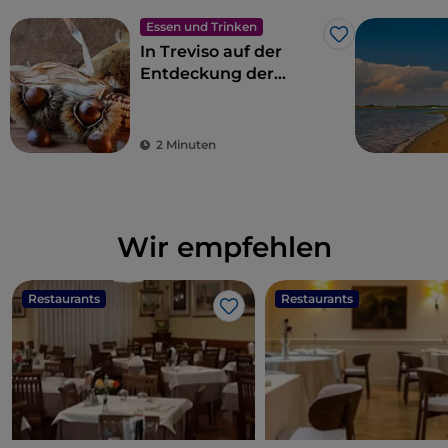
Essen und Trinken
Like
In Treviso auf der
Entdeckung der
Marroni del
Monfenera IGP
2 Minuten
Wir empfehlen
Restaurants
Restaurants
Like