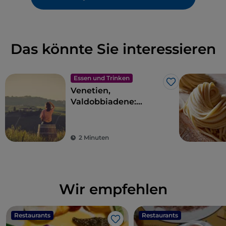
Das könnte Sie interessieren
Essen und Trinken
Like
Venetien,
Valdobbiadene:
Önogastronomische
Reise durch den
Prosecco Superiore-
2 Minuten
Ring
Wir empfehlen
Restaurants
Restaurants
Like