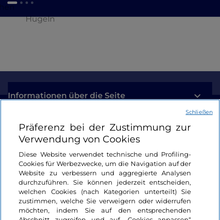
chen
Hügeln
Informationen über die Seite
Schließen
Nützliche Links
Präferenz bei der Zustimmung zur
Verwendung von Cookies
Login
Diese Website verwendet technische und Profiling-
Cookies für Werbezwecke, um die Navigation auf der
Bleiben wir in Kontakt
Website zu verbessern und aggregierte Analysen
durchzuführen. Sie können jederzeit entscheiden,
welchen Cookies (nach Kategorien unterteilt) Sie
zustimmen, welche Sie verweigern oder widerrufen
möchten, indem Sie auf den entsprechenden
Abschnitt zugreifen und auf „Cookies anpassen“