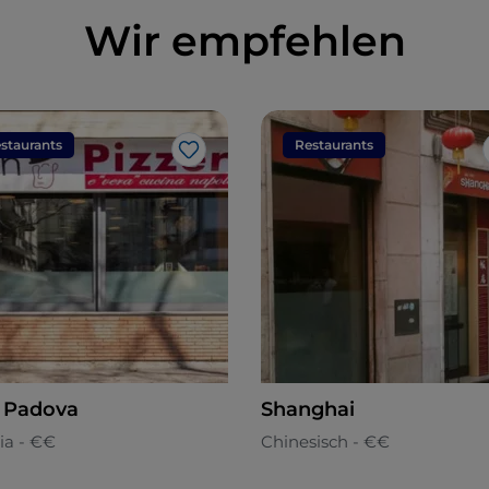
Wir empfehlen
staurants
Restaurants
Like
 Padova
Shanghai
ia - €€
Chinesisch - €€