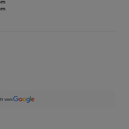
 pm
 pm
lt von: