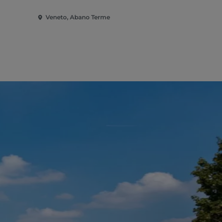
Veneto, Abano Terme
Veneto, Pa