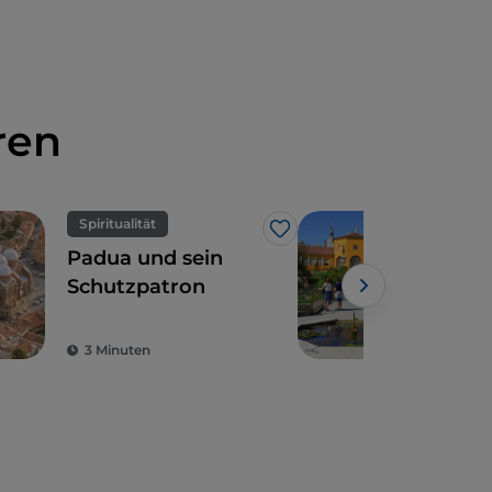
ren
Spiritualität
UN
Like
Padua und sein
Der
Schutzpatron
Gar
der 
Wel
3 Minuten
3 M