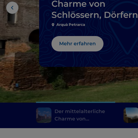
Charme von
Schlössern, Dörfern
und mit
Arquà Petrarca
Stadtmauern
Mehr erfahren
umgebenen Städte
in den Euganeisch
Hügeln
Der mittelalterliche
Charme von
Schlössern, Dörfern
und mit Stadtmauern