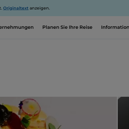
t.
Originaltext
anzeigen.
ernehmungen
Planen Sie Ihre Reise
Informatio