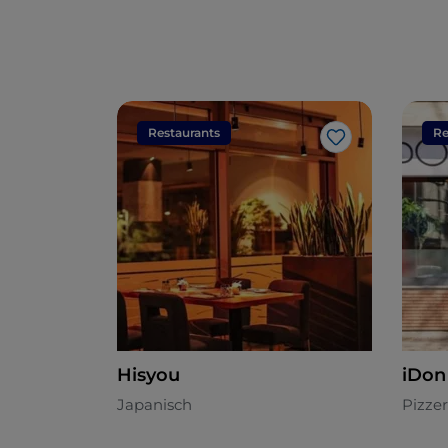
Restaurants
Re
Like
Hisyou
iDon
Japanisch
Pizzer