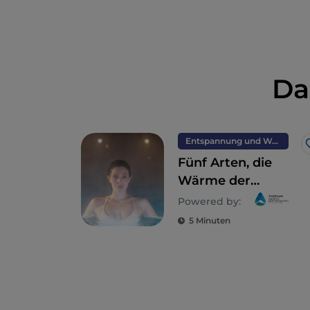
Da
Entspannung und Wellness
Fünf Arten, die
Wärme der
Thermen von
Powered by:
Abano und
5 Minuten
Montegrotto im
Winter zu erleben