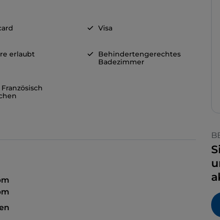
card
Visa
re erlaubt
Behindertengerechtes
Badezimmer
 Französisch
chen
B
S
u
a
 pm
 pm
sen