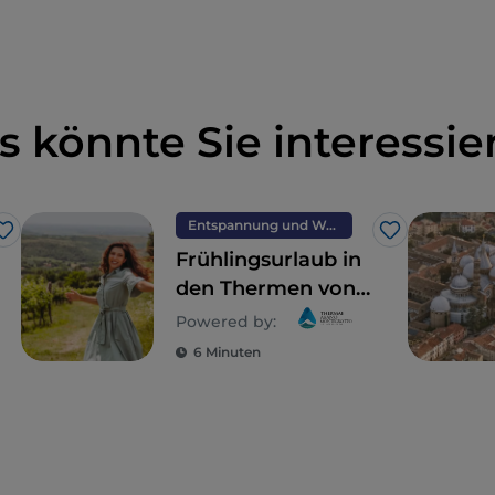
s könnte Sie interessie
Entspannung und Wellness
Like
Like
Frühlingsurlaub in
den Thermen von
Abano und
Powered by:
Montegrotto in
6 Minuten
Venetien