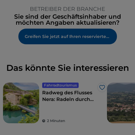
Raucherbereich
BETREIBER DER BRANCHE
Tische im Außenbereich
Sie sind der Geschäftsinhaber und
Visa
möchten Angaben aktualisieren?
WLAN
Greifen Sie jetzt auf Ihren reservierten Bereich zu
Kinderbereich
Das könnte Sie interessieren
Fahrradtourismus
Like
Radweg des Flusses
Nera: Radeln durch
Wälder und an
Wasserfällen
2 Minuten