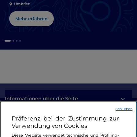
Umbrien
Mehr erfahren
Informationen über die Seite
Schließen
Nützliche Links
Präferenz bei der Zustimmung zur
Verwendung von Cookies
Login
Diese Website verwendet technische und Profiling-