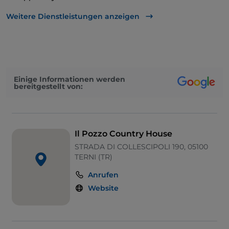
Zum Mitnehmen
Weitere Dienstleistungen anzeigen
Behindertengerechtes Badezimmer
Geldautomat
Cocktail
Einige Informationen werden
bereitgestellt von:
Es wird Englisch gesprochen
Google Pay
Mastercard
Il Pozzo Country House
Kindermenü
STRADA DI COLLESCIPOLI 190, 05100
TERNI (TR)
Nichtraucher
Anrufen
Parkplatz
Website
Fußballspiele
Swimmingpool