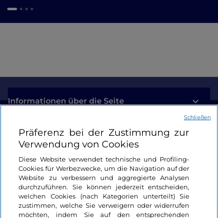
Informationen über die Seite
Schließen
Nützliche Links
Präferenz bei der Zustimmung zur
Verwendung von Cookies
Login
Diese Website verwendet technische und Profiling-
Cookies für Werbezwecke, um die Navigation auf der
Bleiben wir in Kontakt
Website zu verbessern und aggregierte Analysen
durchzuführen. Sie können jederzeit entscheiden,
welchen Cookies (nach Kategorien unterteilt) Sie
zustimmen, welche Sie verweigern oder widerrufen
möchten, indem Sie auf den entsprechenden