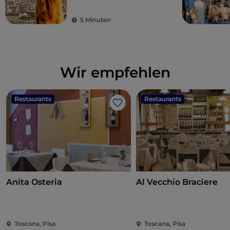
gutes Essen: Die
Toskana ist der Traum
5 Minuten
eines jeden Touristen
Wir empfehlen
Restaurants
Restaurants
Like
Anita Osteria
Al Vecchio Braciere
Toscana, Pisa
Toscana, Pisa