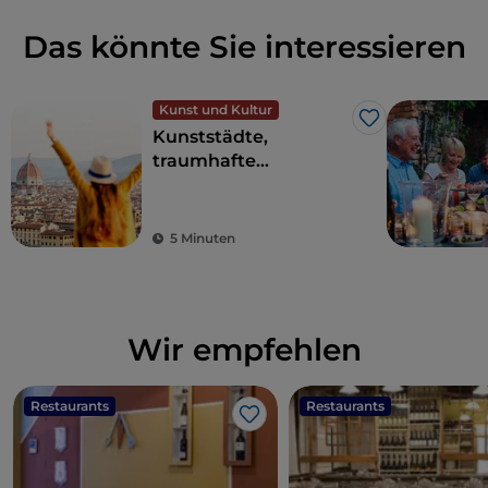
Das könnte Sie interessieren
Kunst und Kultur
Like
Kunststädte,
traumhafte
Landschaften und
gutes Essen: Die
Toskana ist der Traum
5 Minuten
eines jeden Touristen
Wir empfehlen
Restaurants
Restaurants
Like