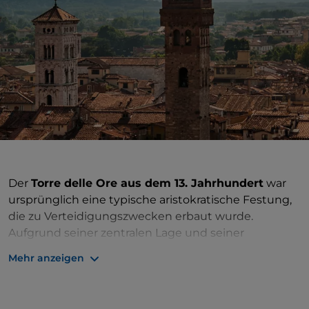
Der
Torre delle Ore aus dem 13. Jahrhundert
war
ursprünglich eine typische aristokratische Festung,
die zu Verteidigungszwecken erbaut wurde.
Aufgrund seiner zentralen Lage und seiner
bemerkenswerten Höhe (50 Meter) wurde er 1390
Mehr anzeigen
mit einer Uhr ausgestattet, wurde aber erst ein
Jahrhundert später zum Stadtturm, als die
Gemeinde ihn kaufte, um den Streit zwischen zwei