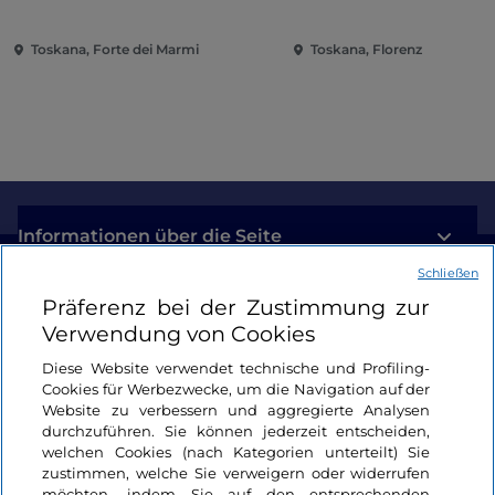
Toskana, Forte dei Marmi
Toskana, Florenz
Informationen über die Seite
Schließen
Nützliche Links
Präferenz bei der Zustimmung zur
Verwendung von Cookies
Login
Diese Website verwendet technische und Profiling-
Cookies für Werbezwecke, um die Navigation auf der
Bleiben wir in Kontakt
Website zu verbessern und aggregierte Analysen
durchzuführen. Sie können jederzeit entscheiden,
welchen Cookies (nach Kategorien unterteilt) Sie
zustimmen, welche Sie verweigern oder widerrufen
möchten, indem Sie auf den entsprechenden