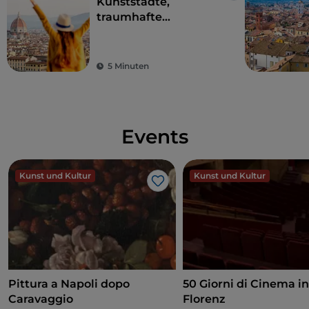
Kunststädte,
traumhafte
Landschaften und
gutes Essen: Die
Toskana ist der Traum
5 Minuten
eines jeden Touristen
Events
Kunst und Kultur
Kunst und Kultur
Like
Pittura a Napoli dopo
50 Giorni di Cinema i
Caravaggio
Florenz