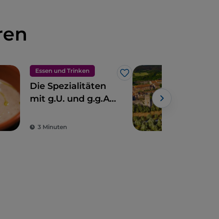
ren
Essen und Trinken
Spir
Like
Die Spezialitäten
Der
mit g.U. und g.g.A.
der
der Toskana
die 
geb
3 Minuten
2 M
sch