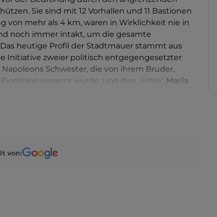
ützen. Sie sind mit 12 Vorhallen und 11 Bastionen
von mehr als 4 km, waren in Wirklichkeit nie in
sind noch immer intakt, um die gesamte
. Das heutige Profil der Stadtmauer stammt aus
e Initiative zweier politisch entgegengesetzter
, Napoleons Schwester, die von ihrem Bruder,
d Piombino ernannt wurde, und ihre „Erbin“
Maria
ration an die Spitze des Herzogtums Lucca
tervention der letzteren wurde die Stadtmauer in
en öffentlichen Park mit privilegiertem Blick auf
mmt auch das Verdienst zu, den
Botanischen
et sich in
der Nähe des Bollwerks von S. Regolo
,
riert seine natürliche Landschaft in die mächtige
lt von:
erbergt ein bedeutendes Erbe an biologischer
tor, der mit monumentalen jahrhundertealten
n Flora bedeckt ist, und den nördlichen Sektor,
aftliche Einrichtungen befinden, verteilt.