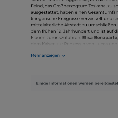
Feind, das Großherzogtum Toskana, zu sch
ausgestattet, haben einen Gesamtumfang 
kriegerische Ereignisse verwickelt und 
mittelalterliche Altstadt zu umschließen
dem frühen 19. Jahrhundert und ist auf di
Frauen zurückzuführen:
Elisa Bonaparte
dem Kaiser, zur Prinzessin von Lucca un
Luisa von Bourbon
, die nach der Restau
Mehr anzeigen
gesetzt wurde. Insbesondere dank der In
eine
Promenade
und einen 96 Hektar groß
die Stadt umgewandelt. Der Herzogin ko
Garten eingerichtet zu haben
: Er befind
erstreckt sich über zwei Hektar und integ
Einige Informationen werden bereitgestel
Anlage der Befestigungsanlagen. Er beh
Vielfalt, das sich auf den südlichen Sek
Bäumen und Exemplaren der einheimische
in dem sich Gewächshäuser und wissensch