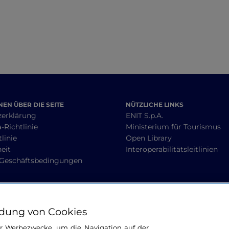
EN ÜBER DIE SEITE
NÜTZLICHE LINKS
zerklärung
ENIT S.p.A.
-Richtlinie
Ministerium für Tourismus
linie
Open Library
heit
Interoperabilitätsleitlinien
 Geschäftsbedingungen
BLEIBEN WIR IN KONTAKT
dung von Cookies
ür Werbezwecke, um die Navigation auf der