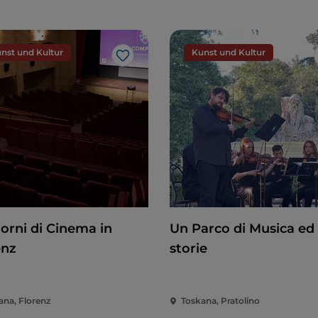
nst und Kultur
Kunst und Kultur
Like
iorni di Cinema in
Un Parco di Musica ed 
enz
storie
ana, Florenz
Toskana, Pratolino