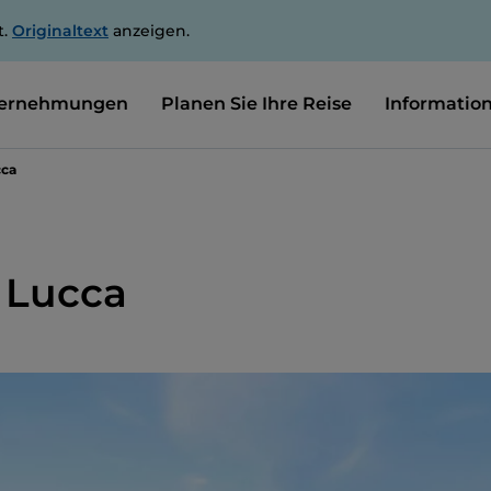
t.
Originaltext
anzeigen.
ernehmungen
Planen Sie Ihre Reise
Informatio
cca
 Lucca