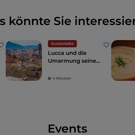
s könnte Sie interessie
Kunststädte
Like
Like
Lucca und die
Umarmung seiner
mächtigen Mauern
4 Minuten
Events