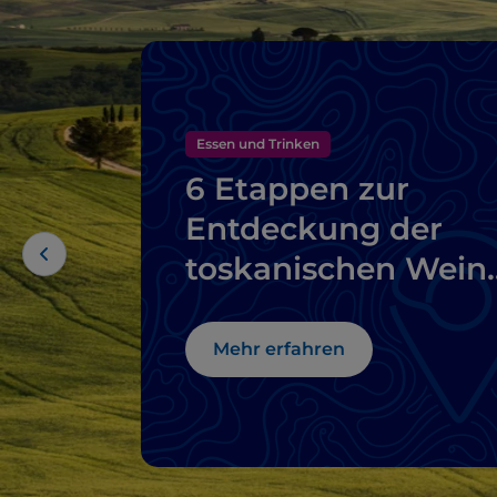
Essen und Trinken
6 Etappen zur
Entdeckung der
toskanischen Weine
vom Brunello di
Montalcino bis zu
Mehr erfahren
Chianti