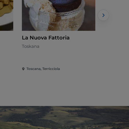
La Nuova Fattoria
Arte & G
Toskana
Toskana
Toscana, Terricciola
Toscana, Pi