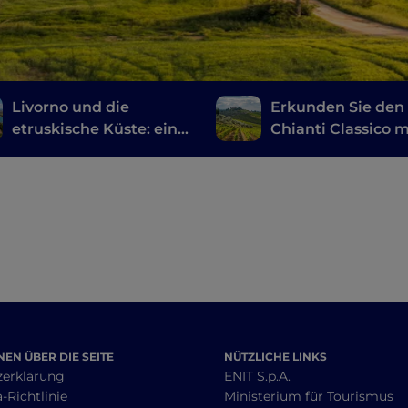
Livorno und die
Erkunden Sie den
etruskische Küste: eine
Chianti Classico m
Reise zwischen
dem Fahrrad: ein
Geschichte, Wein und
Route durch die
gutem Essen
Weinkeller
EN ÜBER DIE SEITE
NÜTZLICHE LINKS
zerklärung
ENIT S.p.A.
-Richtlinie
Ministerium für Tourismus