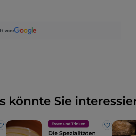
lt von:
s könnte Sie interessie
Essen und Trinken
Like
Like
Die Spezialitäten