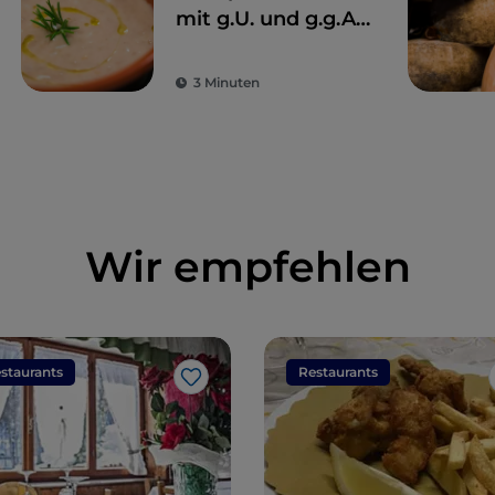
mit g.U. und g.g.A.
der Toskana
3 Minuten
Wir empfehlen
staurants
Restaurants
Like