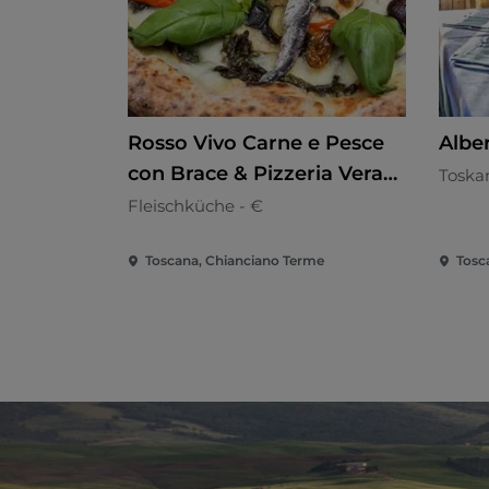
Rosso Vivo Carne e Pesce
Alber
con Brace & Pizzeria Verace
Toska
anche senza Glutine
Fleischküche - €
Toscana, Chianciano Terme
Tosc