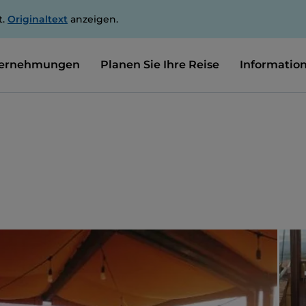
t.
Originaltext
anzeigen.
ernehmungen
Planen Sie Ihre Reise
Informatio