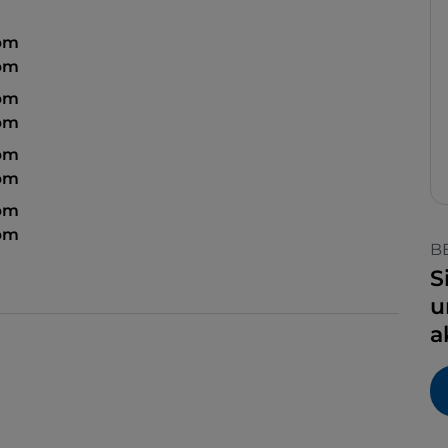
 pm
 pm
 pm
 pm
pm
 pm
pm
 pm
B
S
u
a