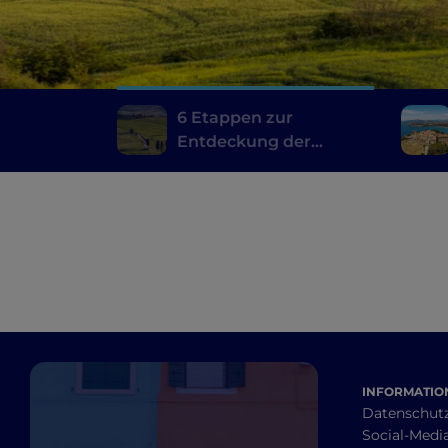
6 Etappen zur
Entdeckung der
toskanischen Weine,
vom Brunello di
Montalcino bis zum
Chianti
INFORMATION
Datenschut
Social-Media