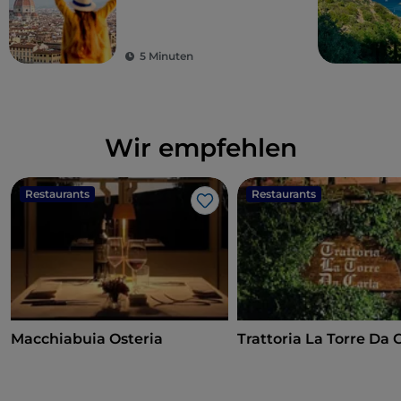
Landschaften und
gutes Essen: Die
Toskana ist der Traum
5 Minuten
eines jeden Touristen
Wir empfehlen
Restaurants
Restaurants
Like
Macchiabuia Osteria
Trattoria La Torre Da 