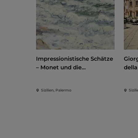
Impressionistische Schätze
Giorg
– Monet und die
della
Normandie
der 
Sizilien, Palermo
Sizili