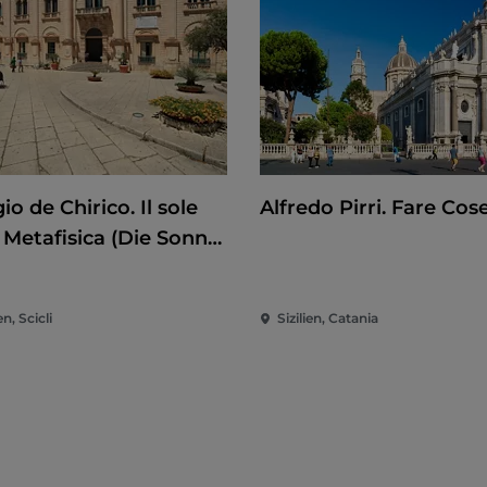
io de Chirico. Il sole
Alfredo Pirri. Fare Cos
 Metafisica (Die Sonne
Metaphysik)
en, Scicli
Sizilien, Catania