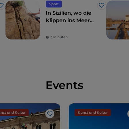
Sport
Like
Like
In Sizilien, wo die
Klippen ins Meer
tauchen
3 Minuten
Events
nst und Kultur
Kunst und Kultur
Like