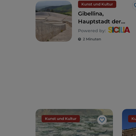
Kunst und Kultur
Gibellina,
Hauptstadt der
zeitgenössischen
Powered by:
Kunst 2026
2 Minuten
Kunst und Kultur
Ku
Like