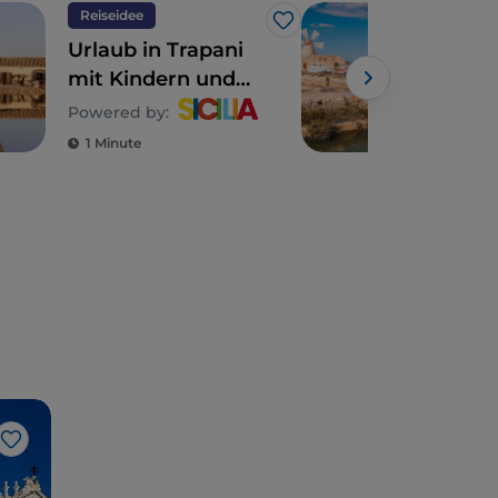
Reiseidee
Kuns
Like
Urlaub in Trapani
Auf
mit Kindern und
Fami
Jugendlichen
Sizi
Powered by:
Powe
1 Minute
1 M
Like