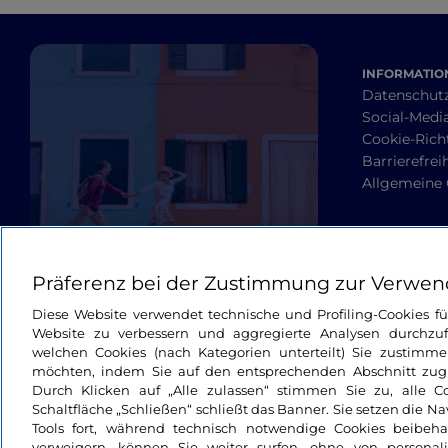
INFORMATION
Datenschut
Social-Media
Cookie-Richt
Barrierefrei
Allgemeine
Präferenz bei der Zustimmung zur Verwen
Diese Website verwendet technische und Profiling-Cookies f
Website zu verbessern und aggregierte Analysen durchzuf
welchen Cookies (nach Kategorien unterteilt) Sie zustimme
möchten, indem Sie auf den entsprechenden Abschnitt zugre
Durch Klicken auf „Alle zulassen“ stimmen Sie zu, alle C
Schaltfläche „Schließen“ schließt das Banner. Sie setzen die N
Tools fort, während technisch notwendige Cookies beibeh
verweigern, können Sie weiter surfen, ohne von personali