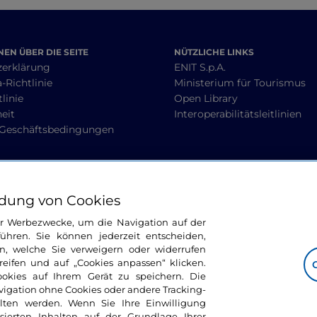
EN ÜBER DIE SEITE
NÜTZLICHE LINKS
zerklärung
ENIT S.p.A.
-Richtlinie
Ministerium für Tourismus
linie
Open Library
heit
Interoperabilitätsleitlinien
 Geschäftsbedingungen
BLEIBEN WIR IN KONTAKT
dung von Cookies
ür Werbezwecke, um die Navigation auf der
ühren. Sie können jederzeit entscheiden,
n, welche Sie verweigern oder widerrufen
ifen und auf „Cookies anpassen“ klicken.
ookies auf Ihrem Gerät zu speichern. Die
avigation ohne Cookies oder andere Tracking-
alten werden. Wenn Sie Ihre Einwilligung
sierten Inhalten auf der Grundlage Ihrer