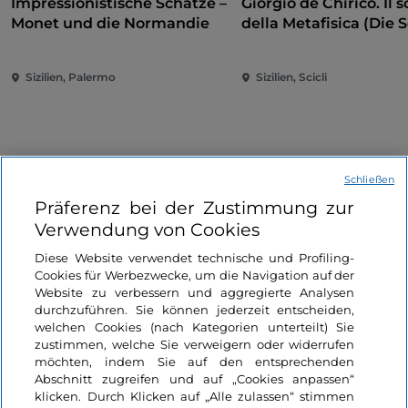
Impressionistische Schätze –
Giorgio de Chirico. Il s
Monet und die Normandie
della Metafisica (Die 
der Metaphysik)
Sizilien, Palermo
Sizilien, Scicli
Schließen
Präferenz bei der Zustimmung zur
Verwendung von Cookies
Informationen über die Seite
Diese Website verwendet technische und Profiling-
Cookies für Werbezwecke, um die Navigation auf der
Nützliche Links
Website zu verbessern und aggregierte Analysen
durchzuführen. Sie können jederzeit entscheiden,
welchen Cookies (nach Kategorien unterteilt) Sie
Login
zustimmen, welche Sie verweigern oder widerrufen
möchten, indem Sie auf den entsprechenden
Bleiben wir in Kontakt
Abschnitt zugreifen und auf „Cookies anpassen“
klicken. Durch Klicken auf „Alle zulassen“ stimmen