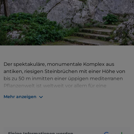
Der spektakuläre, monumentale Komplex aus
antiken, riesigen Steinbrüchen mit einer Höhe von
bis zu 50 m inmitten einer üppigen mediterranen
Pflanzenwelt ist weltweit vor allem für eine
künstliche Höhle bekannt, die wegen ihrer
Mehr anzeigen
Ähnlichkeit mit dem menschlichen Gehörgang und
ihrer außergewöhnlichen akustischen
Eigenschaften
Ohr des Dionysios
genannt wird: Ein
einfaches Zischen erzeugt ein lautes, widerhallendes
Grollen. Dieses Phänomen gab Anlass zu der
Einige Informationen werden