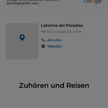
Legende, dass der Tyrann Dionysius politische
bereitgestellt von:
Dissidenten in dieser „sprechenden Höhle“
einsperrte, um heimlich ihre Gespräche zu hören.
Latomia del Paradiso
96100 Siracusa SR, Italia
Anrufen
Website
Zuhören und Reisen