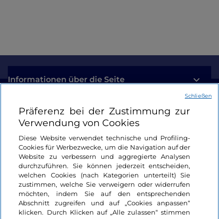
Informationen über die Seite
Schließen
Nützliche Links
Präferenz bei der Zustimmung zur
Verwendung von Cookies
Login
Diese Website verwendet technische und Profiling-
Cookies für Werbezwecke, um die Navigation auf der
Bleiben wir in Kontakt
Website zu verbessern und aggregierte Analysen
durchzuführen. Sie können jederzeit entscheiden,
welchen Cookies (nach Kategorien unterteilt) Sie
zustimmen, welche Sie verweigern oder widerrufen
möchten, indem Sie auf den entsprechenden
Abschnitt zugreifen und auf „Cookies anpassen“
klicken. Durch Klicken auf „Alle zulassen“ stimmen