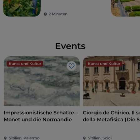
2 Minuten
Events
Kunst und Kultur
Kunst und Kultur
Like
Impressionistische Schätze –
Giorgio de Chirico. Il s
Monet und die Normandie
della Metafisica (Die 
der Metaphysik)
Sizilien, Palermo
Sizilien, Scicli