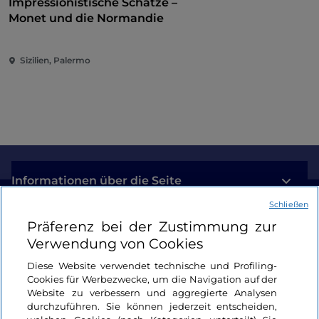
Denkmalschutzbehörde) verwaltet, die sich um die
Impressionistische Schätze –
technischen und wissenschaftlichen Aspekte
Monet und die Normandie
kümmert und Besuche über die örtlichen
Tauchzentren ermöglicht.
Sizilien, Palermo
Informationen über die Seite
Schließen
Nützliche Links
Präferenz bei der Zustimmung zur
Verwendung von Cookies
Login
Diese Website verwendet technische und Profiling-
Cookies für Werbezwecke, um die Navigation auf der
Bleiben wir in Kontakt
Website zu verbessern und aggregierte Analysen
durchzuführen. Sie können jederzeit entscheiden,