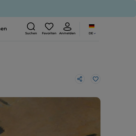
nen
DE
Suchen
Favoriten
Anmelden
Like