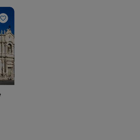
Like
e