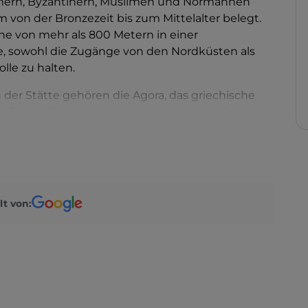
mern, Byzantinern, Muslimen und Normannen
 von der Bronzezeit bis zum Mittelalter belegt.
öhe von mehr als 800 Metern in einer
te, sowohl die Zugänge von den Nordküsten als
lle zu halten.
er Stätte gehören die Agora, das griechische
as Tal, die Überreste mehrerer Häuser und eines
er gewidmetes Heiligtum. Das griechische
lemente, gut in die Landschaft eingebettet und so
auf die umliegende Landschaft bietet.
n zahlreiche Gegenstände des täglichen und
lt von:
itas ans Licht gebracht, die heute im
ello aufbewahrt werden.