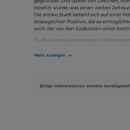
gegründet und später von Griechen, Rö
besetzt wurde, was einen weiten Zeitraum
Die antike Stadt befand sich auf einer H
strategischen Position, die es ermöglich
auch die von den Südküsten unter Kontro
Zu den bemerkenswertesten Überresten d
Theater mit einem herrlichen Blick auf d
Thermalbads sowie ein der Göttin Demet
Mehr anzeigen
Theater ist eines der faszinierendsten E
positioniert, dass es einen weiten Blick 
Die archäologischen Ausgrabungen habe
Einige Informationen werden bereitgestel
religiösen Gebrauchs der Bewohner von Ia
Antiquarium des Monte Iato in San Cipir