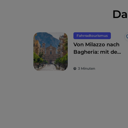
Da
Fahrradtourismus
Von Milazzo nach
Bagheria: mit dem
Fahrrad entlang
der Nordküste
3 Minuten
Siziliens