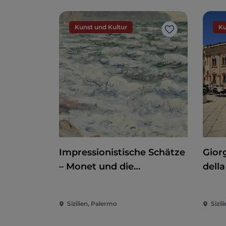
Kunst und Kultur
Ku
Like
Impressionistische Schätze
Giorg
– Monet und die
della
Normandie
der 
Sizilien, Palermo
Sizili