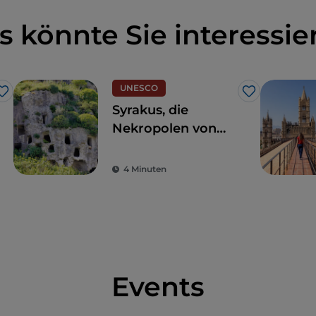
s könnte Sie interessie
UNESCO
Like
Like
Syrakus, die
Nekropolen von
Pantalica, die zum
Weltkulturerbe
4 Minuten
gehören
Events