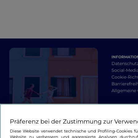
INFORMATION
Datenschut
Social-Media
Cookie-Richt
Barrierefrei
Allgemeine
Präferenz bei der Zustimmung zur Verwen
Diese Website verwendet technische und Profiling-Cookies f
Website zu verbessern und aggregierte Analysen durchzuf