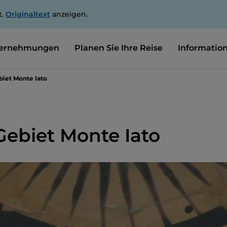
t.
Originaltext
anzeigen.
ernehmungen
Planen Sie Ihre Reise
Informatio
biet Monte Iato
Gebiet Monte Iato