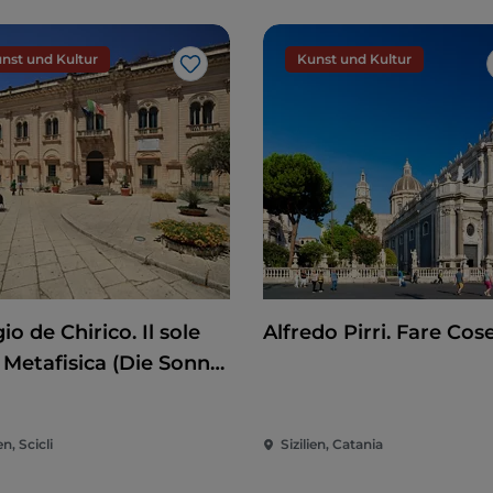
nst und Kultur
Kunst und Kultur
Like
io de Chirico. Il sole
Alfredo Pirri. Fare Cos
 Metafisica (Die Sonne
Metaphysik)
en, Scicli
Sizilien, Catania