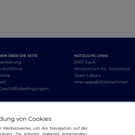
EN ÜBER DIE SEITE
NÜTZLICHE LINKS
zerklärung
ENIT S.p.A.
-Richtlinie
Ministerium für Tourismus
linie
Open Library
heit
Interoperabilitätsleitlinien
 Geschäftsbedingungen
BLEIBEN WIR IN KONTAKT
dung von Cookies
ür Werbezwecke, um die Navigation auf der
ühren. Sie können jederzeit entscheiden,