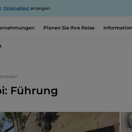
t.
Originaltext
anzeigen.
ernehmungen
Planen Sie Ihre Reise
Informatio
g
bnissen
oi: Führung