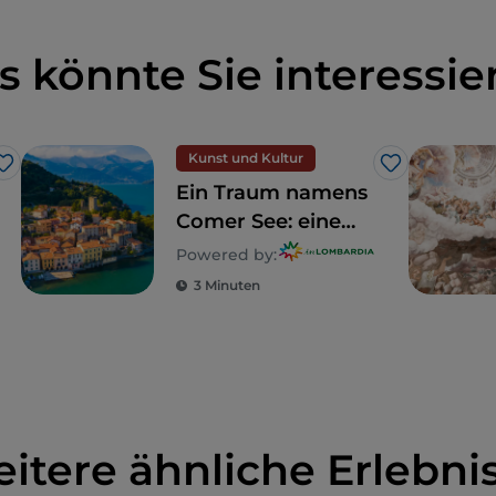
s könnte Sie interessie
Kunst und Kultur
Like
Like
Ein Traum namens
Comer See: eine
Entdeckungsreise
Powered by:
zu
3 Minuten
5 unvergleichlichen
Villen
itere ähnliche Erlebni