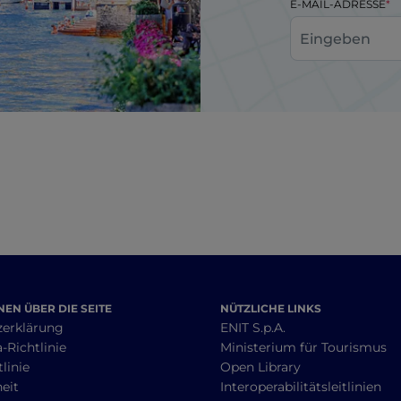
E-MAIL-ADRESSE
EN ÜBER DIE SEITE
NÜTZLICHE LINKS
zerklärung
ENIT S.p.A.
-Richtlinie
Ministerium für Tourismus
linie
Open Library
heit
Interoperabilitätsleitlinien