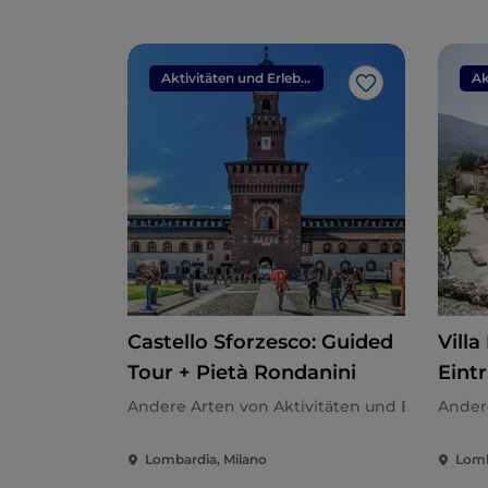
Aktivitäten und Erlebnisse
Like
Castello Sforzesco: Guided
Villa
Tour + Pietà Rondanini
Eintr
Andere Arten von Aktivitäten und Erlebnisse
Andere
Lombardia, Milano
Lomb