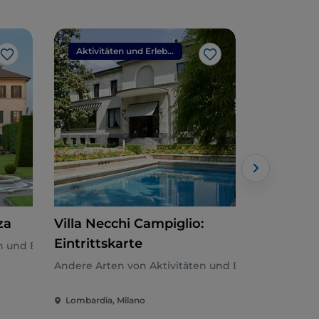
Aktivitäten und Erlebnisse
Like
Like
za
Villa Necchi Campiglio:
Casa del
Eintrittskarte
n und Erlebnissen
Andere Arte
Andere Arten von Aktivitäten und Erlebnissen
Lombardia, Milano
Lombardia,