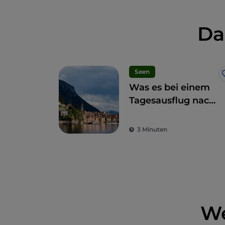
Da
Seen
Was es bei einem
Tagesausflug nach
Como zu sehen
gibt: 7
3 Minuten
unverzichtbare
Etappen
We