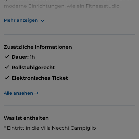
moderne Einrichtungen, wie ein Fitnessstudio,
einen Tennisplatz und einen Pool. Damals waren
Mehr anzeigen
diese Extras sogar noch luxuriöser als heute! Die Villa
beherbergt unter anderem auch einen
wunderschönen Garten und einige sensationelle
Kunstwerke, die Sie nicht verpassen sollten.
Zusätzliche Informationen
Dauer:
1h
Rollstuhlgerecht
Elektronisches Ticket
Alle ansehen
Was ist enthalten
* Eintritt in die Villa Necchi Campiglio