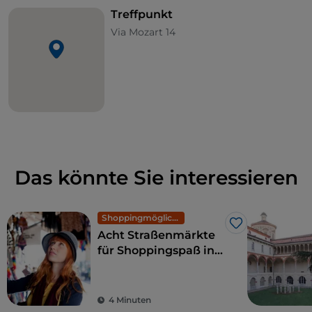
Treffpunkt
Via Mozart 14
Das könnte Sie interessieren
Shoppingmöglichkeiten und Märkte
Like
Acht Straßenmärkte
für Shoppingspaß in
Mailand: exklusive
Mode zu kleinen
Preisen
4 Minuten