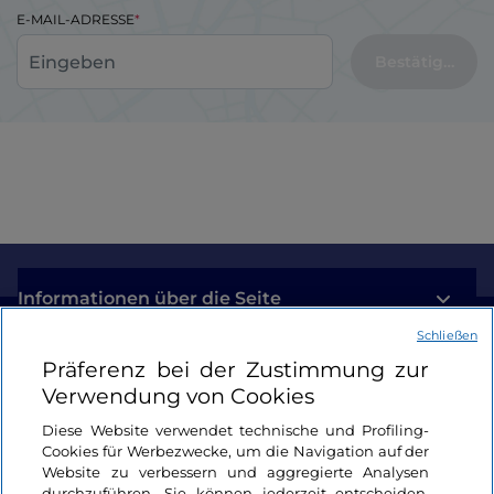
E-MAIL-ADRESSE
Bestätigen
Informationen über die Seite
Schließen
Nützliche Links
Präferenz bei der Zustimmung zur
Verwendung von Cookies
Login
Diese Website verwendet technische und Profiling-
Cookies für Werbezwecke, um die Navigation auf der
Bleiben wir in Kontakt
Website zu verbessern und aggregierte Analysen
durchzuführen. Sie können jederzeit entscheiden,