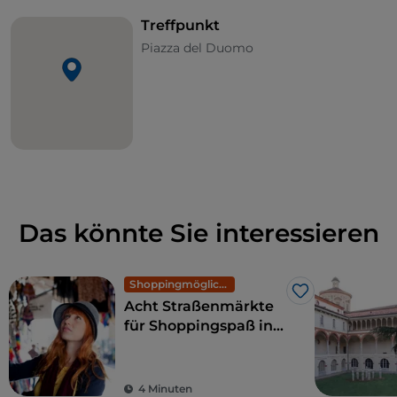
Treffpunkt
Piazza del Duomo
Das könnte Sie interessieren
Shoppingmöglichkeiten und Märkte
Like
Acht Straßenmärkte
für Shoppingspaß in
Mailand: exklusive
Mode zu kleinen
Preisen
4 Minuten