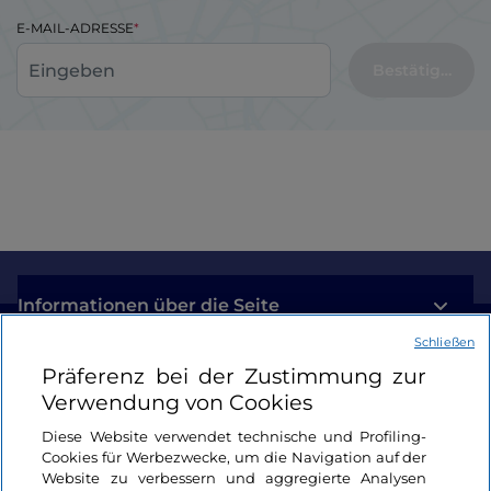
E-MAIL-ADRESSE
Bestätigen
Informationen über die Seite
Schließen
Nützliche Links
Präferenz bei der Zustimmung zur
Verwendung von Cookies
Login
Diese Website verwendet technische und Profiling-
Cookies für Werbezwecke, um die Navigation auf der
Bleiben wir in Kontakt
Website zu verbessern und aggregierte Analysen