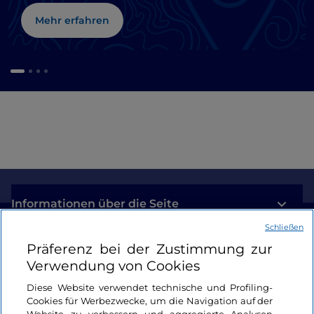
Mehr erfahren
Informationen über die Seite
Schließen
Nützliche Links
Präferenz bei der Zustimmung zur
Verwendung von Cookies
Login
Diese Website verwendet technische und Profiling-
Cookies für Werbezwecke, um die Navigation auf der
Bleiben wir in Kontakt