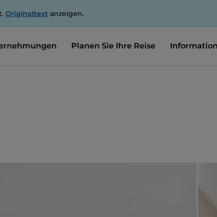
t.
Originaltext
anzeigen.
ernehmungen
Planen Sie Ihre Reise
Informatio