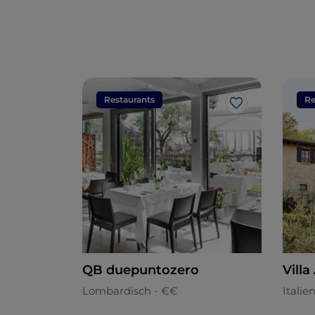
Restaurants
Re
Like
QB duepuntozero
Villa
Lombardisch - €€
Italie