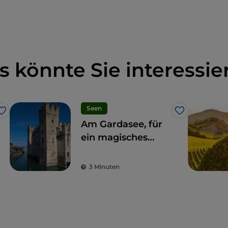
s könnte Sie interessie
Seen
Like
Like
Am Gardasee, für
ein magisches
Wochenende
3 Minuten