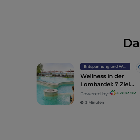
Da
Entspannung und Wellness
Wellness in der
Lombardei: 7 Ziele
für einen totalen
Powered by:
Detox
3 Minuten