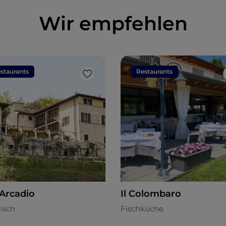
Wir empfehlen
staurants
Restaurants
Like
 Arcadio
Il Colombaro
nisch
Fischküche