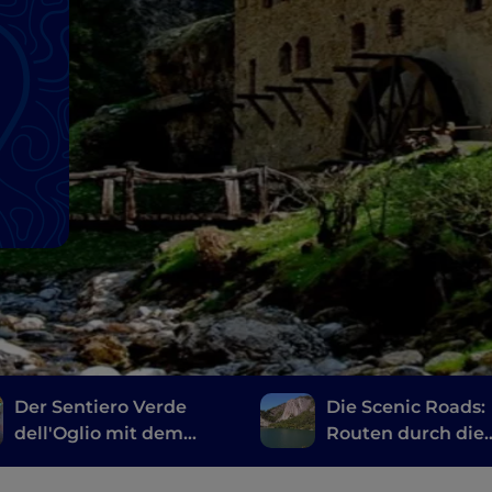
n
Der Sentiero Verde
Die Scenic Roads:
dell'Oglio mit dem
Routen durch die
Fahrrad
Wunder der Provi
Bergamo und Bre