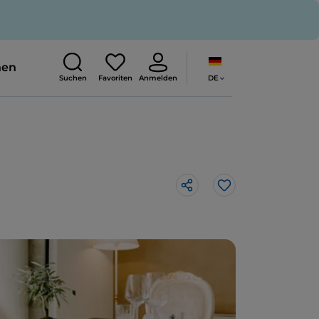
nen
DE
Suchen
Favoriten
Anmelden
Like