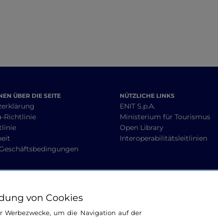
EN ÜBER DIE SEITE
NÜTZLICHE LINKS
zerklärung
ENIT S.p.A.
-Richtlinie
Ministerium für Tourismus
linie
Open Library
heit
Interoperabilitätsleitlinien
 Geschäftsbedingungen
BLEIBEN WIR IN KONTAKT
dung von Cookies
ür Werbezwecke, um die Navigation auf der