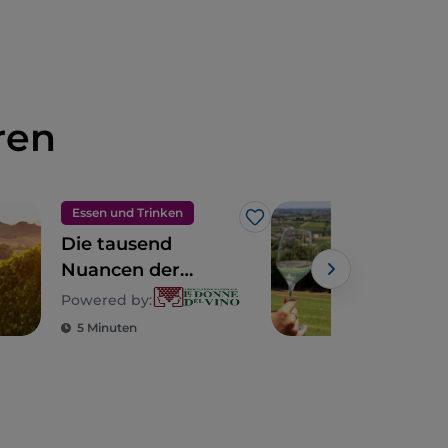
ren
Essen und Trinken
Ess
Like
Die tausend
Die
Nuancen der
Gar
Lombardei
Powered by:
Powe
5 Minuten
5 M