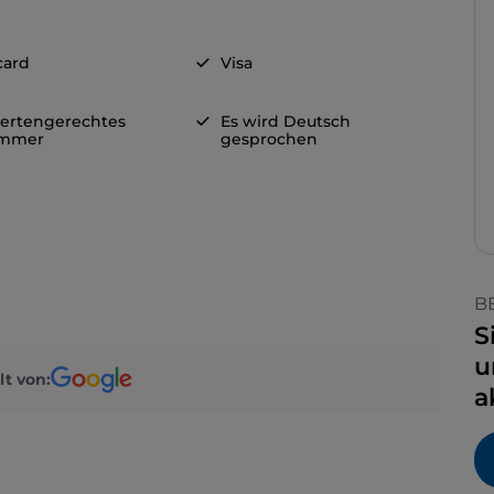
card
Visa
ertengerechtes
Es wird Deutsch
immer
gesprochen
B
S
u
lt von:
a