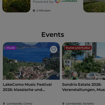
Powered by:
2 Minuten
Events
Musik
Kunst und Kultur
Like
LakeComo Music Festival
Sondrio Estate 2026:
2026: klassische und
Veranstaltungen, Musi
zeitgenössische Musik
und Spaß im Herzen d
zwischen Villen und Gärten
Stadt
Lombardei, Como
Lombardei, Sondrio