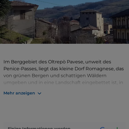
Im Berggebiet des Oltrepò Pavese, unweit des
Penice-Passes, liegt das kleine Dorf Romagnese, das
von grünen Bergen und schattigen Wäldern
umgeben und in eine Landschaft eingebettet ist, in
der die Natur die Königin ist. Der Ort fügt sich
Mehr anzeigen
harmonisch in seine wunderschöne Umgebung ein,
und seine Häuser scheinen sich rund um die
mittelalterliche Burg an das Bergmassiv
anzuschmiegen. Heute ist die Burg der Sitz des
Rathauses und der Gemeindebüros und beherbergt
Einige Informationen werden