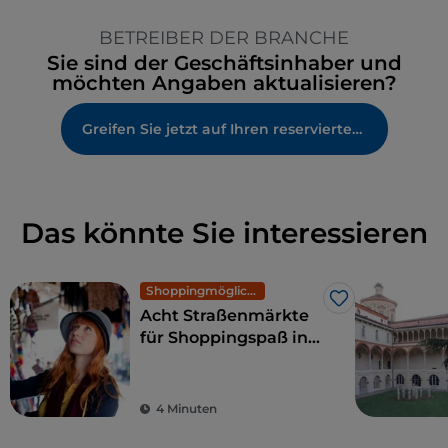
BETREIBER DER BRANCHE
Sie sind der Geschäftsinhaber und
möchten Angaben aktualisieren?
Greifen Sie jetzt auf Ihren reservierten Bereich zu
Das könnte Sie interessieren
Shoppingmöglichkeiten und Märkte
Like
Acht Straßenmärkte
für Shoppingspaß in
Mailand: exklusive
Mode zu kleinen
Preisen
4 Minuten