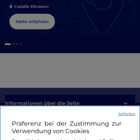
Castello Sforzesco
Mehr erfahren
Informationen über die Seite
Schließen
Nützliche Links
Präferenz bei der Zustimmung zur
Verwendung von Cookies
Login