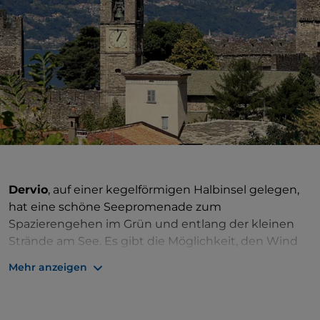
Dervio
, auf einer kegelförmigen Halbinsel gelegen,
hat eine schöne Seepromenade zum
Spazierengehen im Grün und entlang der kleinen
Strände am See. Es gibt die Möglichkeit, den Wind
beim Windsurfen, Kitesurfen und mit dem
Mehr anzeigen
Segelboot herauszufordern. Das Örtchen ist aber
auch Ausgangspunkt für Wanderungen und
Spaziergänge. Von hier aus können Sie den
Sentiero