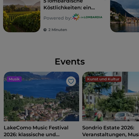
5 lombardische
Köstlichkeiten: ein
Gebiet zum Genießen
Powered by:
2 Minuten
Events
Musik
Kunst und Kultur
Like
LakeComo Music Festival
Sondrio Estate 2026:
2026: klassische und
Veranstaltungen, Musi