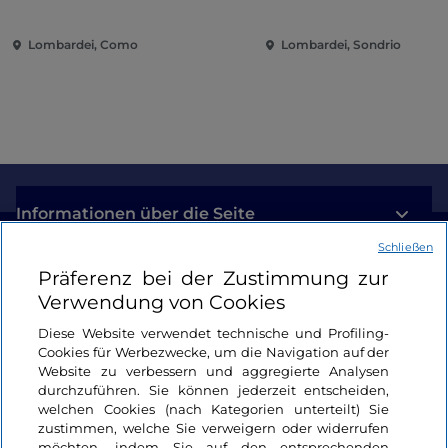
zeitgenössische Musik
und Spaß im Herzen d
zwischen Villen und Gärten
Stadt
Lombardei, Como
Lombardei, Sondrio
am Comer See
Informationen über die Seite
Schließen
Nützliche Links
Präferenz bei der Zustimmung zur
Verwendung von Cookies
Login
Diese Website verwendet technische und Profiling-
Cookies für Werbezwecke, um die Navigation auf der
Bleiben wir in Kontakt
Website zu verbessern und aggregierte Analysen
durchzuführen. Sie können jederzeit entscheiden,
welchen Cookies (nach Kategorien unterteilt) Sie
zustimmen, welche Sie verweigern oder widerrufen
möchten, indem Sie auf den entsprechenden