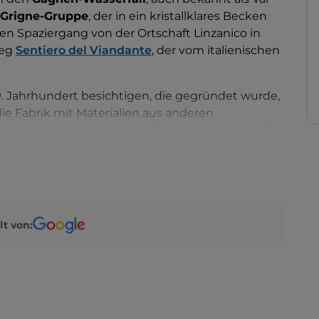
 Grigne-Gruppe
, der in ein kristallklares Becken
inen Spaziergang von der Ortschaft Linzanico in
weg
Sentiero del Viandante
, der vom italienischen
. Jahrhundert besichtigen, die gegründet wurde,
ie Fabrik mit Materialien aus anderen
 es handelt sich um das
Seidenmuseum Monti
.
lt von: