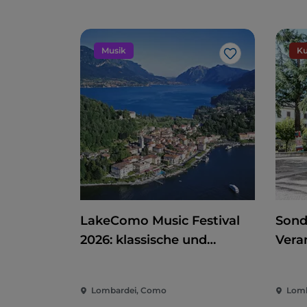
Musik
Ku
Like
LakeComo Music Festival
Sond
2026: klassische und
Vera
zeitgenössische Musik
Kino
zwischen Villen und Gärten
der 
Lombardei, Como
Lomb
am Comer See