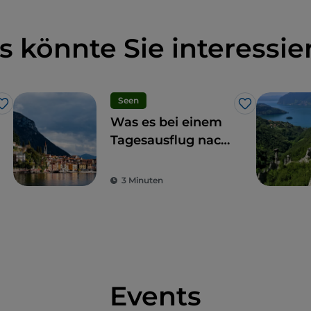
s könnte Sie interessie
Seen
Like
Like
Was es bei einem
Tagesausflug nach
Como zu sehen
gibt: 7
3 Minuten
unverzichtbare
Etappen
Events