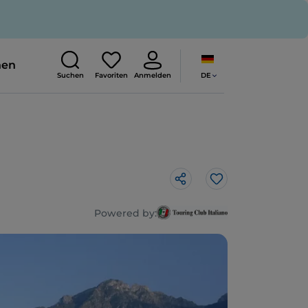
nen
DE
Suchen
Favoriten
Anmelden
Like
Powered by: