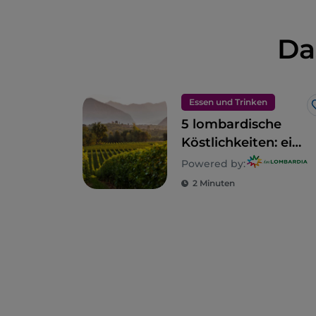
Da
Essen und Trinken
5 lombardische
Köstlichkeiten: ein
Gebiet zum
Powered by:
Genießen
2 Minuten