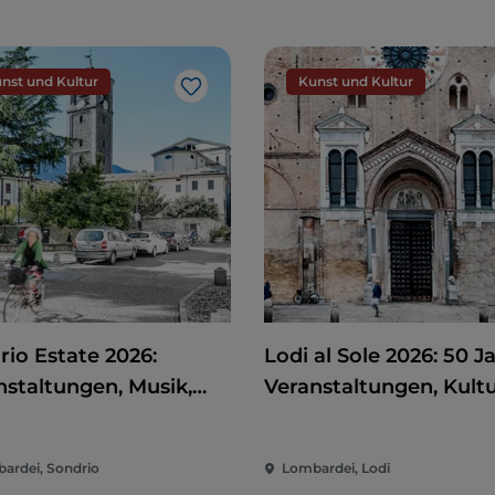
nst und Kultur
Kunst und Kultur
Like
rio Estate 2026:
Lodi al Sole 2026: 50 J
nstaltungen, Musik,
Veranstaltungen, Kult
 und Spaß im Herzen
und Unterhaltung im
Stadt
Herzen von Lodi
ardei, Sondrio
Lombardei, Lodi