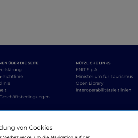
EN ÜBER DIE SEITE
NÜTZLICHE LINKS
zerklärung
ENIT S.p.A.
-Richtlinie
Ministerium für Tourismus
linie
Open Library
heit
Interoperabilitätsleitlinien
 Geschäftsbedingungen
BLEIBEN WIR IN KONTAKT
dung von Cookies
ür Werbezwecke, um die Navigation auf der