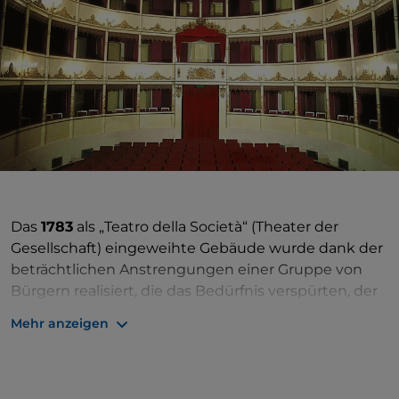
Das
1783
als „Teatro della Società“ (Theater der
Gesellschaft) eingeweihte Gebäude wurde dank der
beträchtlichen Anstrengungen einer Gruppe von
Bürgern realisiert, die das Bedürfnis verspürten, der
Stadt, die in jenen Jahren eine großartige Zeit des
Mehr anzeigen
wirtschaftlichen Wohlstands
erlebte, einen
kulturellen Raum
zu bieten, der nicht nur der
reinen Unterhaltung diente, sondern
im
Mittelpunkt des gesellschaftlichen Lebens stand