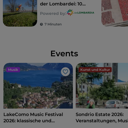
der Lombardei: 10
Routen für Familien
Powered by:
7 Minuten
Events
Musik
Kunst und Kultur
Like
LakeComo Music Festival
Sondrio Estate 2026:
2026: klassische und
Veranstaltungen, Musi
zeitgenössische Musik
und Spaß im Herzen d