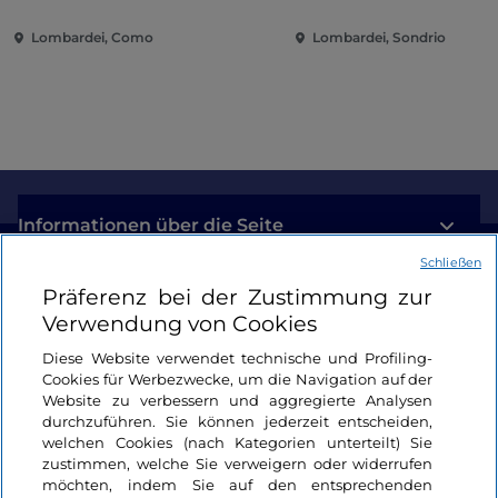
zwischen Villen und Gärten
Stadt
Lombardei, Como
Lombardei, Sondrio
am Comer See
Informationen über die Seite
Schließen
Nützliche Links
Präferenz bei der Zustimmung zur
Verwendung von Cookies
Login
Diese Website verwendet technische und Profiling-
Cookies für Werbezwecke, um die Navigation auf der
Bleiben wir in Kontakt
Website zu verbessern und aggregierte Analysen
durchzuführen. Sie können jederzeit entscheiden,
welchen Cookies (nach Kategorien unterteilt) Sie
zustimmen, welche Sie verweigern oder widerrufen
möchten, indem Sie auf den entsprechenden