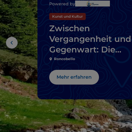
Powered by
Kunst und Kultur
Zwischen
Vergangenheit und
Gegenwart: Die
Route der Mühlen i
Roncobello
der Umgebung von
Mehr erfahren
Bergamo und
Brescia