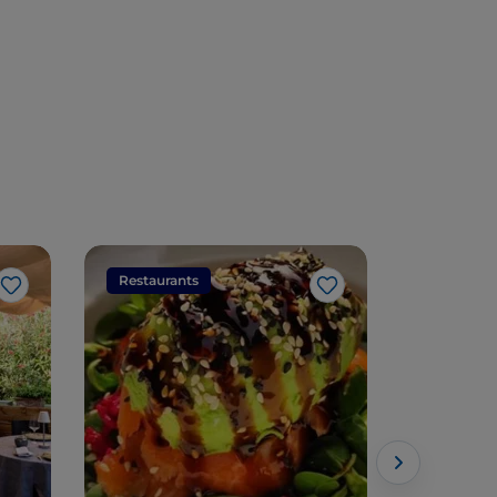
Lombardei
Restaurants
Restaura
Like
Like