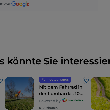
lt von:
s könnte Sie interessie
Fahrradtourismus
Like
Like
Mit dem Fahrrad in
der Lombardei: 10
Routen für
Powered by:
Familien
7 Minuten