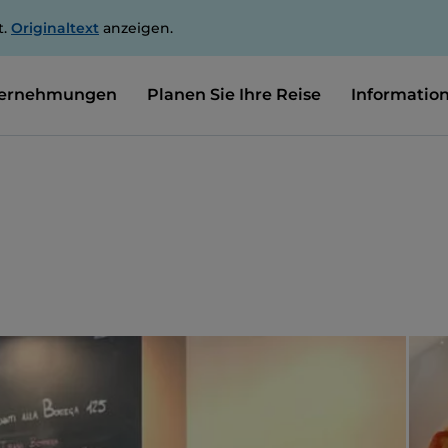
t.
Originaltext
anzeigen.
ernehmungen
Planen Sie Ihre Reise
Informatio