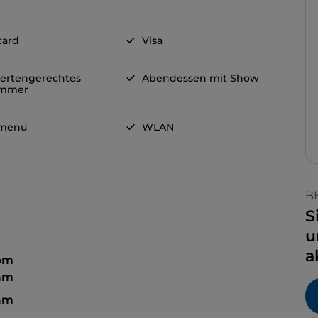
card
Visa
ertengerechtes
Abendessen mit Show
immer
rmenü
WLAN
B
S
u
a
 pm
 am
am