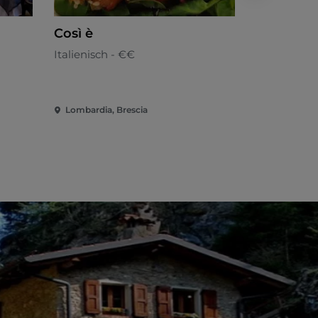
Così è
Locanda 
Italienisch - €€
Italienisch
Lombardia, Brescia
Lombardia, 