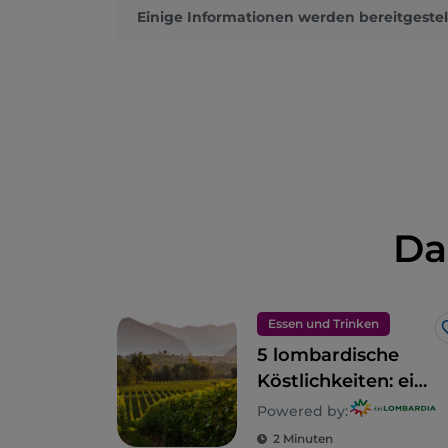
Einige Informationen werden bereitgestel
Da
Essen und Trinken
5 lombardische
Köstlichkeiten: ein
Gebiet zum
Powered by:
Genießen
2 Minuten