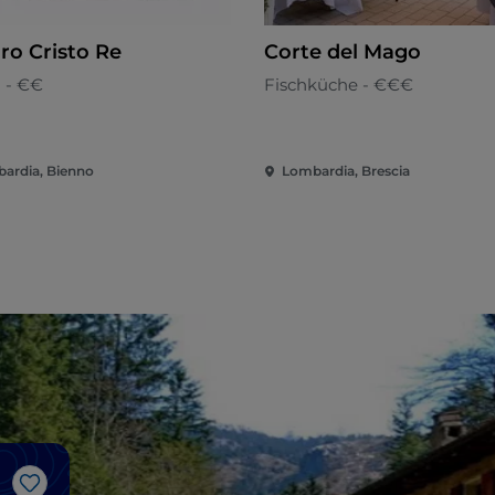
ro Cristo Re
Corte del Mago
 - €€
Fischküche - €€€
ardia, Bienno
Lombardia, Brescia
Like