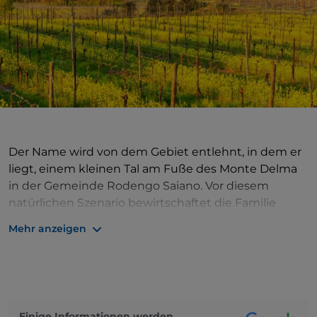
Der Name wird von dem Gebiet entlehnt, in dem er
liegt, einem kleinen Tal am Fuße des Monte Delma
in der Gemeinde Rodengo Saiano. Vor diesem
natürlichen Szenario bewirtschaftet die Familie
Pezzola seit 1991 die historischen Weinberge des
Mehr anzeigen
Unternehmens und konzentriert sich auf die
Herstellung von „Metodo Classico“ aus den
Rebsorten Pinot noir, Chardonnay und Pinot blanc.
Der Weinkeller ist in einem Bauernhaus aus dem
15. Jahrhundert untergebracht, ein charmantes
Einige Informationen werden