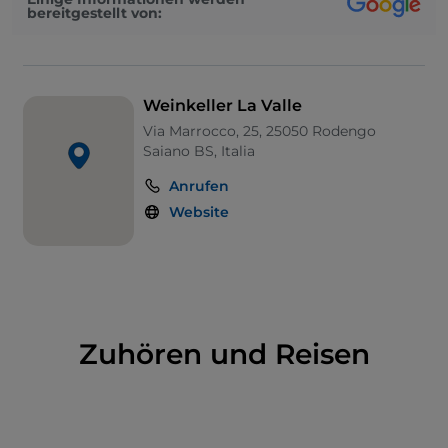
Ambiente, das auch als Ort für Begegnungen,
bereitgestellt von:
Verkostungen und Veranstaltungen genutzt wird.
Um den Kriterien der technologischen Innovation
gerecht zu werden, wurde 2010 eine neue
Produktions- und Weinbereitungsanlage
Weinkeller La Valle
eingerichtet.
Via Marrocco, 25, 25050 Rodengo
Saiano BS, Italia
Anrufen
Website
Zuhören und Reisen