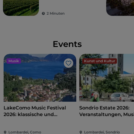
Franciacorta
2 Minuten
Events
Musik
Kunst und Kultur
Like
LakeComo Music Festival
Sondrio Estate 2026:
2026: klassische und
Veranstaltungen, Musi
zeitgenössische Musik
und Spaß im Herzen d
zwischen Villen und Gärten
Stadt
Lombardei, Como
Lombardei, Sondrio