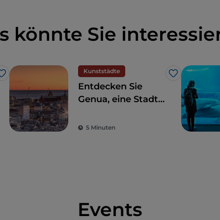
s könnte Sie interessie
Kunststädte
Like
Like
Entdecken Sie
Genua, eine Stadt
am Meer mit einer
glorreichen
5 Minuten
Geschichte
Events