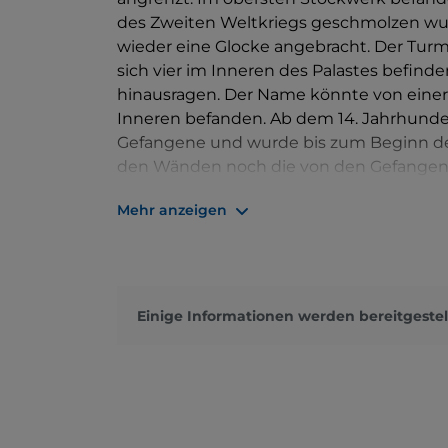
des Zweiten Weltkriegs geschmolzen wur
wieder eine Glocke angebracht. Der Tur
sich vier im Inneren des Palastes befin
hinausragen. Der Name könnte von einer d
Inneren befanden. Ab dem 14. Jahrhundert
Gefangene und wurde bis zum Beginn des 
den Wänden noch die von den Gefangenen
kann er im Herzogspalast besichtigt wer
Mehr anzeigen
der vielen Gefangenen erzählt, darunt
einen fantastischen Blick auf die gesamte
Einige Informationen werden bereitgestel