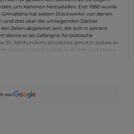
den, um Kanonen herzustellen. Erst 1980 wurde
m Grimaldina hat sieben Stockwerke, von denen
den und drei über die umliegenden Dächer
er Zellen abgeleitet sein, die sich in seinem
 diente er als Gefängnis für politische
20. Jahrhunderts als solches genutzt, sodass an
 eingravierten Schriften zu finden sind. Heute
den, mit einer
Installation, die die Geschichten
er auch Paganini
. Von der Spitze aus hat man
 Stadt.
lt von: