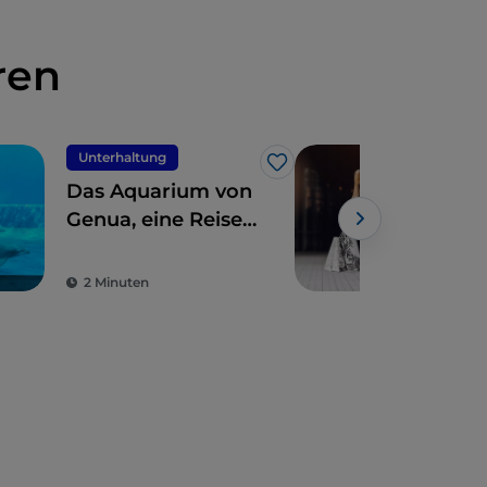
ren
Unterhaltung
Like
Das Aquarium von
Lux
Genua, eine Reise
Gen
durch die
der
Unterwasserwelt
der 
2 Minuten
4 M
Maz