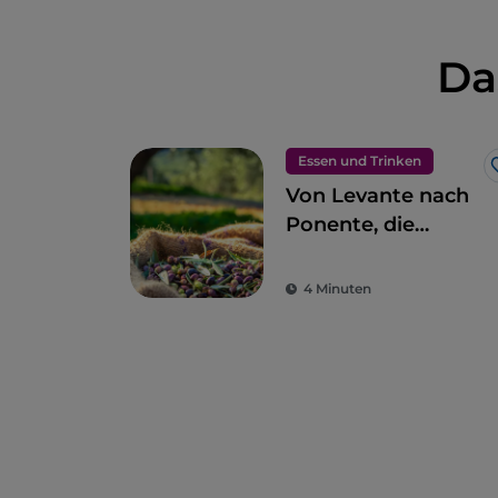
Da
Essen und Trinken
Von Levante nach
Ponente, die
ligurische Küche in
11 Etappen
4 Minuten