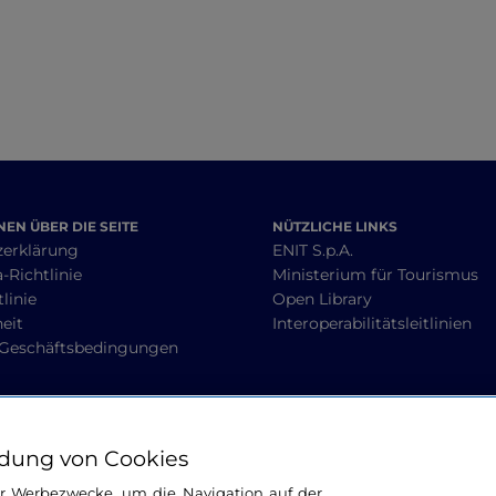
EN ÜBER DIE SEITE
NÜTZLICHE LINKS
zerklärung
ENIT S.p.A.
-Richtlinie
Ministerium für Tourismus
linie
Open Library
heit
Interoperabilitätsleitlinien
 Geschäftsbedingungen
BLEIBEN WIR IN KONTAKT
dung von Cookies
ür Werbezwecke, um die Navigation auf der