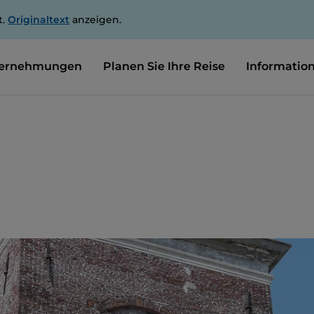
t.
Originaltext
anzeigen.
ernehmungen
Planen Sie Ihre Reise
Informatio