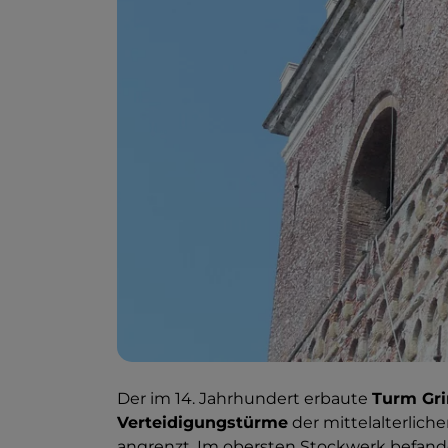
Der im 14. Jahrhundert erbaute
Turm Gri
Verteidigungstürme
der mittelalterlich
angrenzt. Im obersten Stockwerk befande