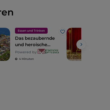
ren
Essen und Trinken
UN
Like
Das bezaubernde
Gen
und heroische
Pra
Ligurien
dei 
Powered by:
4 Minuten
4 M