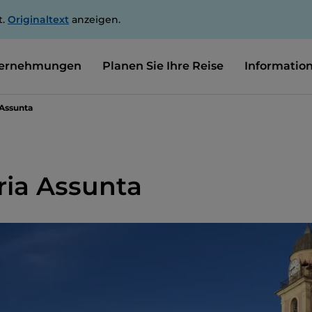
t.
Originaltext
anzeigen.
ernehmungen
Planen Sie Ihre Reise
Informatio
 Assunta
ria Assunta