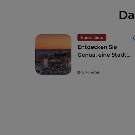
Da
Kunststädte
Entdecken Sie
Genua, eine Stadt
am Meer mit einer
glorreichen
5 Minuten
Geschichte