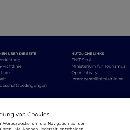
EN ÜBER DIE SEITE
NÜTZLICHE LINKS
zerklärung
ENIT S.p.A.
-Richtlinie
Ministerium für Tourismus
linie
Open Library
heit
Interoperabilitätsleitlinien
 Geschäftsbedingungen
BLEIBEN WIR IN KONTAKT
dung von Cookies
ür Werbezwecke, um die Navigation auf der
ühren. Sie können jederzeit entscheiden,