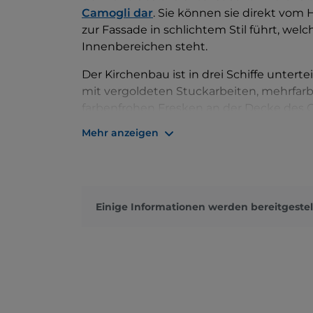
Camogli dar
. Sie können sie direkt vom 
zur Fassade in schlichtem Stil führt, wel
Innenbereichen steht.
Der Kirchenbau ist in drei Schiffe unterte
mit vergoldeten Stuckarbeiten, mehrfar
farbenfrohen Fresken an der Decke des 
können Sie Werke von Kunstschaffenden
Mehr anzeigen
Nicolò Barabino bewundern. Ebenfalls ei
Casareggio und der hölzerne Chor. Das G
beleuchtet, die die Atmosphäre noch eind
Nach dem Besuch der Basilika können S
Einige Informationen werden bereitgestel
die mittelalterliche Festung mit Blick a
einen atemberaubenden Panoramablick ü
pastellfarbenen Häuser.