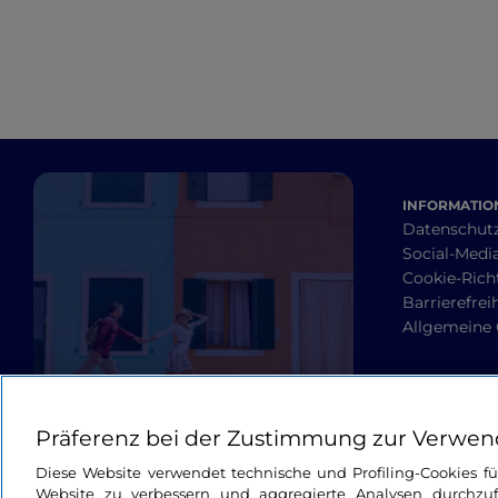
INFORMATION
Datenschut
Social-Media
Cookie-Richt
Barrierefrei
Allgemeine
Präferenz bei der Zustimmung zur Verwen
Diese Website verwendet technische und Profiling-Cookies f
Website zu verbessern und aggregierte Analysen durchzuf