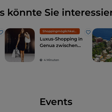
s könnte Sie interessie
Shoppingmöglichkeiten und Märkte
Like
Like
Luxus-Shopping in
Genua zwischen
der Via Roma und
der Galleria
4 Minuten
Mazzini
Events