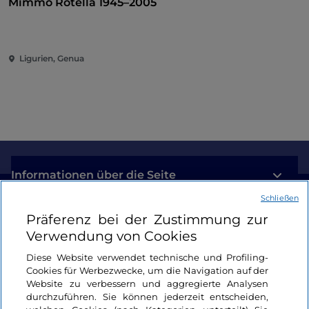
Mimmo Rotella 1945–2005
Ligurien, Genua
Informationen über die Seite
Schließen
Nützliche Links
Präferenz bei der Zustimmung zur
Verwendung von Cookies
Login
Diese Website verwendet technische und Profiling-
Cookies für Werbezwecke, um die Navigation auf der
Bleiben wir in Kontakt
Website zu verbessern und aggregierte Analysen
durchzuführen. Sie können jederzeit entscheiden,