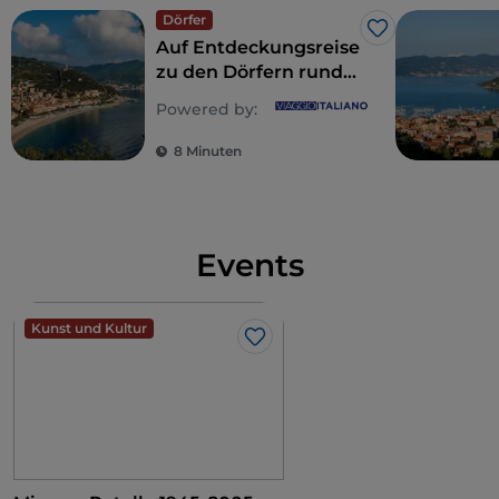
Dörfer
Like
Auf Entdeckungsreise
zu den Dörfern rund
um Finale Ligure, an
Powered by:
der Riviera di Ponente
8 Minuten
Events
Kunst und Kultur
Like