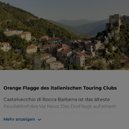
Orange Flagge des italienischen Touring Clubs
Castelvecchio di Rocca Barbena ist das älteste
Feudaldorf des Val Neva. Das Dorf liegt auf einem
Felsensporn mit einmaligem Panorama. Durch ein
Mehr anzeigen
spitz zulaufendes Tor gelangt man in eine
Umgebung, die seit dem Mittelalter praktisch